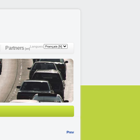
Langues:
Partners
[en]
Previous