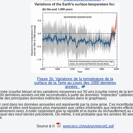
Figure 1b: Variations de la température de la
surface de la Terre au cours des 1000 dernières
années.
année (courbe bleue) et les variations moyennes sur 50 ans (courbe noire) de la t
0 dernières années ont été reconstruites à partir de données "indirectes" calibré
ste des principales données indirectes incluses dans le graphique).
r cent dans les données annuelles est représenté par la zone grise. Ces incertitude
passé et elles sont toujours plus marquées que celles inhérentes aux relevés effe
relativement rares. A noter cependant que la rapidité et la durée du réchauffement a
equel des neuf siècles précédents. De même, il est probable que les années 90 aie
e.
Source & ©
www.ipcc.ch/pub/un/giecgt1.pdf