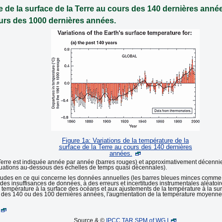
e de la surface de la Terre au cours des 140 dernières année
ours des 1000 dernières années.
Figure 1a: Variations de la température de la
surface de la Terre au cours des 140 dernières
années.
 Terre est indiquée année par année (barres rouges) et approximativement décennie
uctuations au-dessous des échelles de temps quasi décennales).
titudes en ce qui concerne les données annuelles (les barres bleues minces comme d
des insuffisances de données, à des erreurs et incertitudes instrumentales aléatoir
 température à la surface des océans et aux ajustements de la température à la surf
rs des 140 ou des 100 dernières années, l'augmentation de la température moyenne 
Source & ©
IPCC TAR SPM of WG I