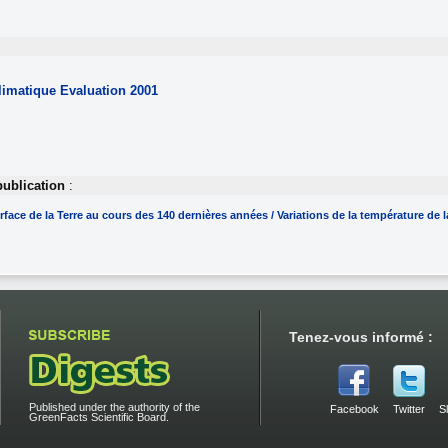
limatique
Evaluation 2001
publication
:
rface de la Terre au cours des 140 dernières années / Variations de la température de 
Tenez-vous informé :
Published under the authority of the
Facebook
Twitter
S
GreenFacts Scientific Board.