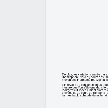
De plus, les variations année par 
l'hémisphère Nord au cours des 100
moyen des thermomètres (voir la li
L’intervalle de confiance de 95 pou
mesure que l'on s'éloigne dans le 
indirectes utilisées étaient alors 
élevées qu'au cours de n'importe l
l'année la plus chaude du millénair