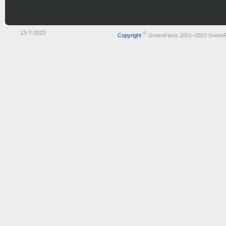
13-7-2023
©
Copyright
GreenFacts 2001–2023 Green