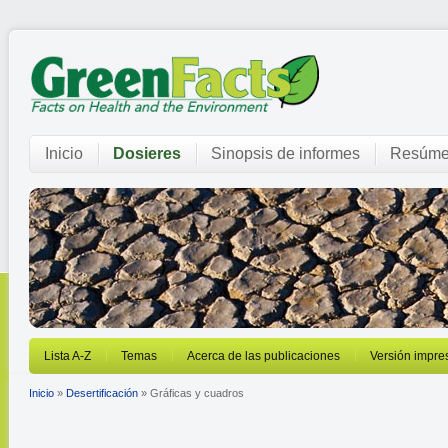
Inicio
Dosieres
Sinopsis de informes
Resúme
Lista A-Z
Temas
Acerca de las publicaciones
Versión impre
Inicio
»
Desertificación
» Gráficas y cuadros