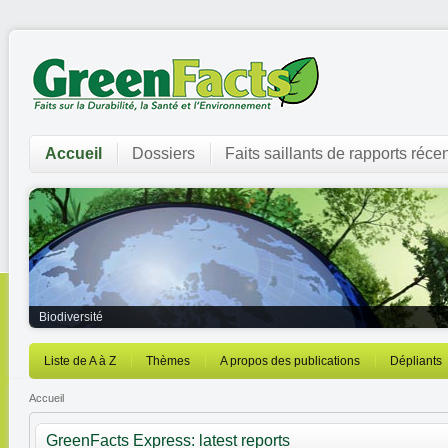
Accueil
Dossiers
Faits saillants de rapports réce
Biodiversité
Liste de A à Z
Thèmes
A propos des publications
Dépliants
Accueil
GreenFacts Express: latest reports