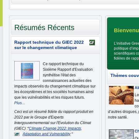
Résumés Récents
Bienvenu
Rapport technique du GIEC 2022
L’initiative Gr
sur le changement climatique
politique d’impa
scientifiques 
fidèles de rapp
Ce rapport technique du
Sixième Rapport d'Evaluation
synthétise l'état des
Thèmes couv
connaissances actuelles des
impacts observés du changement climatique sur
Al
les écosystèmes et les sociétés humaines ainsi
Le
que les vulnérabilités et les risques futurs.
ha
Plus…
co
Ceci est un résumé fidèle du rapport produit en
d’autres drogues,
2022 par le Groupe d'Experts
notre santé.
Intergouvernemental sur l'Evolution du Climat
(GIEC) :"
Climate Change 2022: Impacts,
Ch
Adaptation and Vulnerability
"
Qu