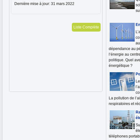
Dernière mise à jour: 31 mars 2022
sc
su
En
Liste Complète
L’
co
au
dépendance au pét
l’énergie au centr
politique. Quel av
énergétique ?
Po
Le
l’
co
La pollution de l’
respiratoires et ré
Ra
él
Su
él
téléphones portable