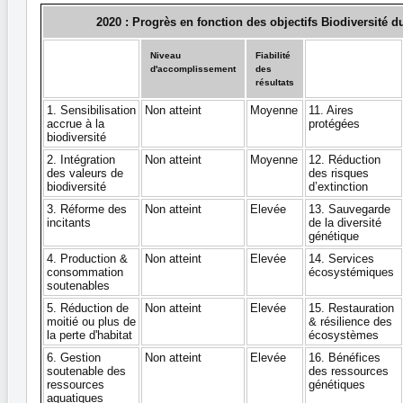
2020 : Progrès en fonction des objectifs Biodiversité d
Niveau
Fiabilité
d'accomplissement
des
résultats
1. Sensibilisation
Non atteint
Moyenne
11. Aires
accrue à la
protégées
biodiversité
2. Intégration
Non atteint
Moyenne
12. Réduction
des valeurs de
des risques
biodiversité
d’extinction
3. Réforme des
Non atteint
Elevée
13. Sauvegarde
incitants
de la diversité
génétique
4. Production &
Non atteint
Elevée
14. Services
consommation
écosystémiques
soutenables
5. Réduction de
Non atteint
Elevée
15. Restauration
moitié ou plus de
& résilience des
la perte d'habitat
écosystèmes
6. Gestion
Non atteint
Elevée
16. Bénéfices
soutenable des
des ressources
ressources
génétiques
aquatiques