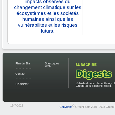
impacts observés du
changement climatique sur les
écosystèmes et les sociétés
humaines ainsi que les
vulnérabilités et les risques
futurs.
Plan du Site
Statistiques
Web
Contact
Published under the authority of
Disclaimer
GreenFacts Scientific Board.
13-7-2023
©
Copyright
GreenFacts 2001–2023 GreenF