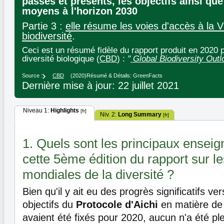
passés et présents, les objectifs ainsi que
moyens à l'horizon 2030
Partie 3 :
elle résume les voies d'accès à la V
biodiversité
.
Ceci est un résumé fidèle du rapport produit en 2020 p
diversité biologique (
CBD
) :
"
Global Biodiversity Outl
Source :
CBD
(2020)
Résumé & Détails: GreenFacts
Dernière mise à jour: 22 juillet 2021
Niveau 1:
Highlights
[fr]
Niv. 2:
Long Summary
[fr]
1. Quels sont les principaux ensei
cette 5ème édition du rapport sur l
mondiales de la diversité ?
Bien qu'il y ait eu des progrès significatifs ve
objectifs du
Protocole d'Aichi
en matière de 
avaient été fixés pour 2020, aucun n'a été ple