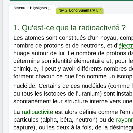
Niveau 1:
Highlights
[fr]
Niv. 2:
Long Summary
[en]
1. Qu'est-ce que la radioactivité ?
Les atomes sont constitués d'un noyau, comp
nombre de protons et de neutrons, et d'
élect
nuage autour de lui. Le nombre de protons 
détermine son identité élémentaire et, pour
chimique, il peut y avoir différents nombres d
forment chacun ce que l’on nomme un isotope
nucléide. Certains de ces nucléides (comme l
ou tous les isotopes de l'uranium) sont instab
spontanément leur structure interne vers une
La
radioactivité
est alors définie comme l'ém
particules (alpha, bêta, neutron) ou de
rayon
capture), ou les deux à la fois, de la désintég