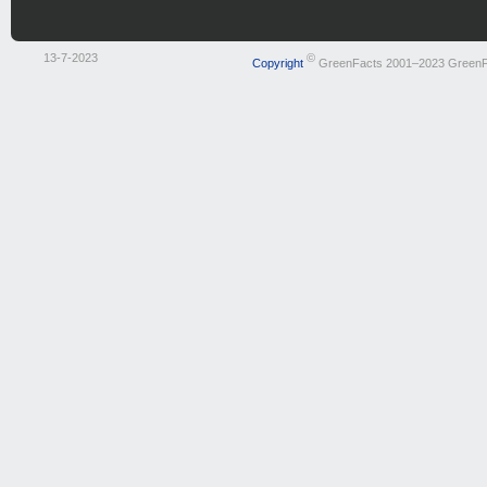
13-7-2023
©
Copyright
GreenFacts 2001–2023 GreenF