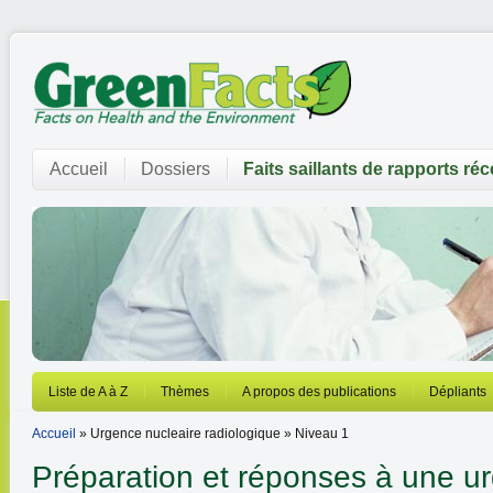
Accueil
Dossiers
Faits saillants de rapports ré
Liste de A à Z
Thèmes
A propos des publications
Dépliants
Accueil
» Urgence nucleaire radiologique » Niveau 1
Préparation et réponses à une u