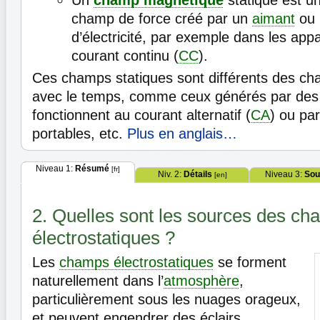
Un
champ magnétique
statique est u
champ de force créé par un
aimant
ou 
d’électricité, par exemple dans les appa
courant continu (
CC
).
Ces champs statiques sont différents des ch
avec le temps, comme ceux générés par des 
fonctionnent au courant alternatif (
CA
) ou pa
portables, etc.
Plus en anglais…
Niveau 1:
Résumé
[fr]
Niv. 2:
Détails
Niveau 3:
Sou
[en]
2. Quelles sont les sources des c
électrostatiques ?
Les
champs électrostatiques
se forment
naturellement dans l’
atmosphère
,
particulièrement sous les nuages orageux,
et peuvent engendrer des éclairs.