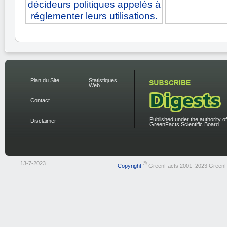
décideurs politiques appelés à
réglementer leurs utilisations.
Plan du Site
Statistiques
Web
Contact
Published under the authority of
Disclaimer
GreenFacts Scientific Board.
13-7-2023
©
Copyright
GreenFacts 2001–2023 GreenF