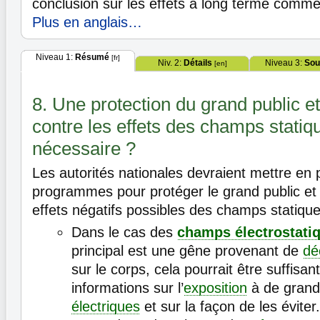
conclusion sur les effets à long terme comm
Plus en anglais…
Niveau 1:
Résumé
[fr]
Niv. 2:
Détails
Niveau 3:
Sou
[en]
8. Une protection du grand public et
contre les effets des champs statiqu
nécessaire ?
Les autorités nationales devraient mettre en 
programmes pour protéger le grand public et l
effets négatifs possibles des champs statique
Dans le cas des
champs électrostati
principal est une gêne provenant de
dé
sur le corps, cela pourrait être suffisan
informations sur l’
exposition
à de gran
électriques
et sur la façon de les éviter.