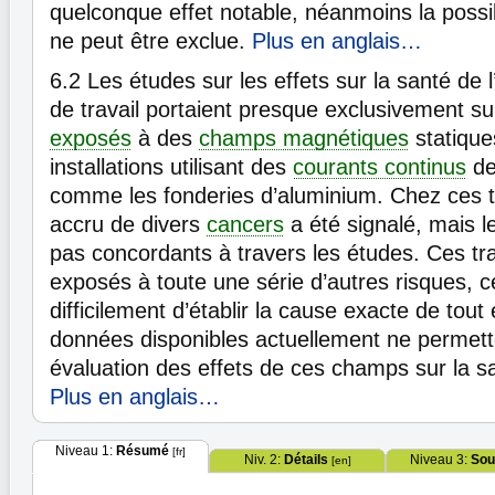
quelconque effet notable, néanmoins la possibi
ne peut être exclue.
Plus en anglais…
6.2
Les études sur les effets sur la santé de l
de travail portaient presque exclusivement sur
exposés
à des
champs magnétiques
statique
installations utilisant des
courants continus
de 
comme les fonderies d’aluminium. Chez ces tr
accru de divers
cancers
a été signalé, mais l
pas concordants à travers les études. Ces tra
exposés à toute une série d’autres risques, 
difficilement d’établir la cause exacte de tout
données disponibles actuellement ne permet
évaluation des effets de ces champs sur la s
Plus en anglais…
Niveau 1:
Résumé
[fr]
Niv. 2:
Détails
Niveau 3:
Sou
[en]