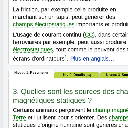
La friction, par exemple celle produite en
marchant sur un tapis, peut générer des
champs électrostatiques
importants et produ
L’usage de courant continu (
CC
), dans certa
ferroviaires par exemple, peut aussi produir
électrostatiques
, tout comme le peuvent des t
1
écrans d’ordinateurs
.
Plus en anglais…
Niveau 1:
Résumé
[fr]
Niv. 2:
Détails
Niveau 3:
Sou
[en]
3. Quelles sont les sources des c
magnétiques statiques ?
Certains animaux perçoivent le
champ magnét
Terre
et l’utilisent pour s’orienter. Des
champs
statiques d’origine humaine sont générés cha