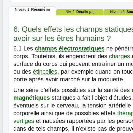
Niveau 1:
Résumé
[fr]
Niv. 2:
Détails
Niveau 3:
Sou
[en]
6. Quels effets les champs statique
avoir sur les êtres humains ?
6.1
Les
champs électrostatiques
ne pénètre
corps. Toutefois, ils engendrent des
charges
é
surface du corps qui peuvent entraîner un m
ou des
étincelles
, par exemple quand on tou
porte après avoir marché sur la moquette.
Une série d’effets possibles sur la santé des
magnétiques
statiques a fait l’objet d’études
éventuels sur le cerveau, la tension artérielle
corporelle ainsi que de possibles effets
théra
vertiges
et nausées rapportées par les perso
dans de tels champs, il n’existe pas de preu