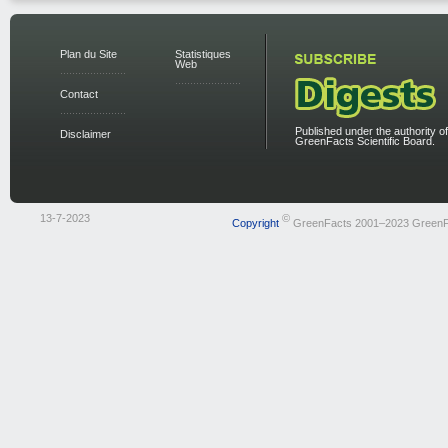
Plan du Site
Statistiques
Web
Contact
Published under the authority of
Disclaimer
GreenFacts Scientific Board.
13-7-2023
©
Copyright
GreenFacts 2001–2023 GreenF