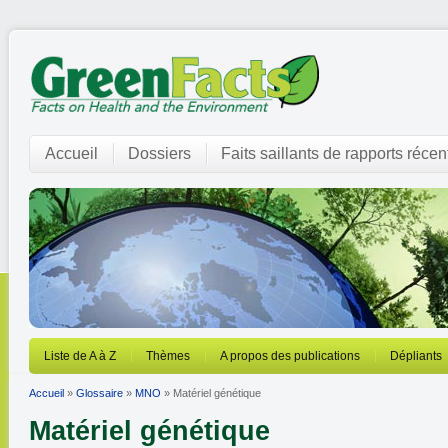
Accueil
Dossiers
Faits saillants de rapports récen
Liste de A à Z
Thèmes
A propos des publications
Dépliants
Accueil
»
Glossaire
»
MNO
» Matériel génétique
Matériel génétique