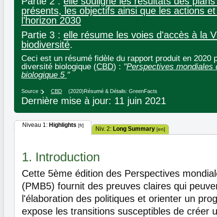
Partie 2 :
elle souligne les résultats des plans
présents, les objectifs ainsi que les actions 
l'horizon 2030
Partie 3 :
elle résume les voies d'accès à la V
biodiversité
.
Ceci est un résumé fidèle du rapport produit en 2020 p
diversité biologique (
CBD
) :
"
Perspectives mondiales d
biologique 5
"
Source :
CBD
(2020)
Résumé & Détails: GreenFacts
Dernière mise à jour: 11 juin 2021
Niveau 1:
Highlights
[fr]
Niv. 2:
Long Summary
[en]
1. Introduction
Cette 5ème édition des Perspectives mondiale
(PMB5) fournit des preuves claires qui peuven
l'élaboration des politiques et orienter un pro
expose les transitions susceptibles de créer 