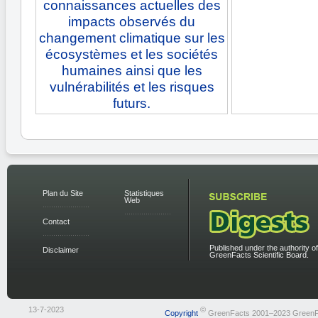
connaissances actuelles des
impacts observés du
changement climatique sur les
écosystèmes et les sociétés
humaines ainsi que les
vulnérabilités et les risques
futurs.
Plan du Site
Statistiques
Web
Contact
Published under the authority of
Disclaimer
GreenFacts Scientific Board.
13-7-2023
©
Copyright
GreenFacts 2001–2023 GreenF