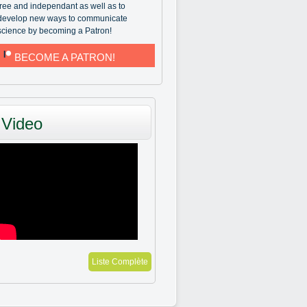
free and independant as well as to
develop new ways to communicate
science by becoming a Patron!
BECOME A PATRON!
Video
Liste Complète