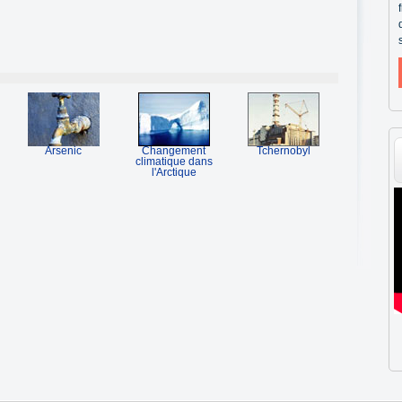
Arsenic
Changement
Tchernobyl
climatique dans
l'Arctique