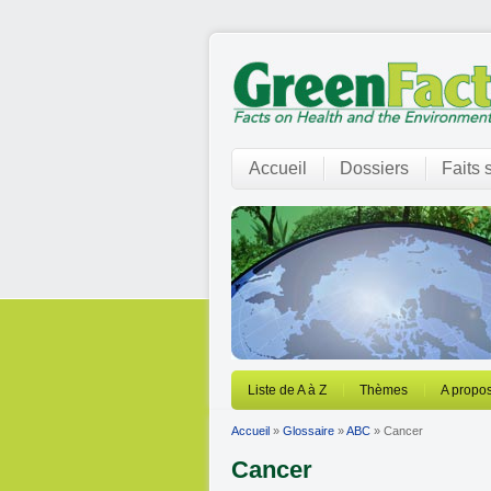
Accueil
Dossiers
Faits 
Liste de A à Z
Thèmes
A propos
Accueil
»
Glossaire
»
ABC
» Cancer
Cancer