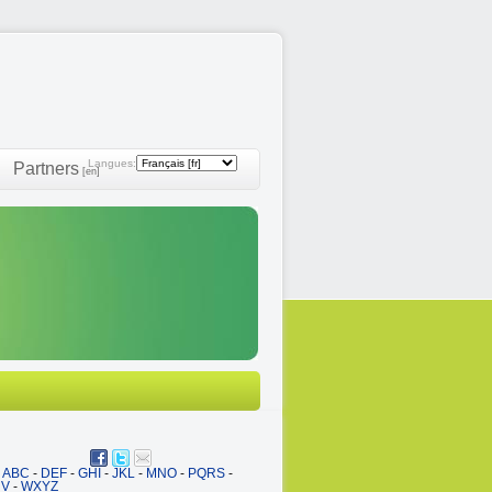
Langues:
Partners
[en]
ABC
-
DEF
-
GHI
-
JKL
-
MNO
-
PQRS
-
UV
-
WXYZ