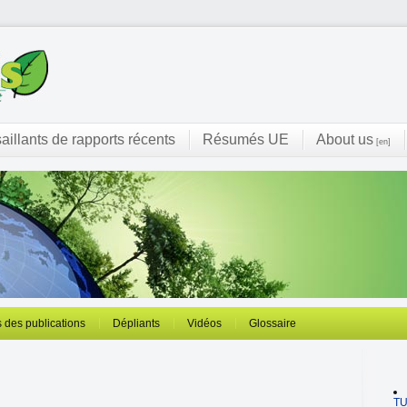
saillants de rapports récents
Résumés UE
About us
[en]
 des publications
Dépliants
Vidéos
Glossaire
T