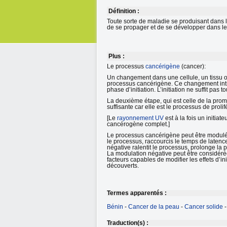
Définition :
Toute sorte de maladie se produisant dans 
de se propager et de se développer dans l
Plus :
Le processus
cancérigène
(cancer):
Un changement dans une cellule, un tissu 
processus cancérigène. Ce changement int
phase d’initiation. L’initiation ne suffit p
La deuxième étape, qui est celle de la prom
suffisante car elle est le processus de prol
[Le
rayonnement UV
est à la fois un initia
cancérogène complet.]
Le processus cancérigène peut être modulé 
le processus, raccourcis le temps de latence
négative ralentit le processus, prolonge la 
La modulation négative peut être considéré
facteurs capables de modifier les effets d’i
découverts.
Termes apparentés :
Bénin
-
Cancer de la peau
-
Cancer solide
Traduction(s) :