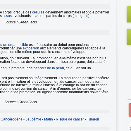
le corps lorsque des
cellules
deviennent anormales et ont le potentiel
es
tissus
avoisinants et autres parties du corps (
malignité
).
Source : GreenFacts
ou un
organe cible
est nécessaire au début pour enclencher le
roduit par une
exposition
aux éléments cancérigènes est appelé la
as toujours en elle-même pour que le cancer se développe.
otion, doit survenir. La ‘promotion’ en elle-même n’est pas non plus
ifération focale se développant dans un tissu ou organe, déjà touché.
teur et un promoteur de
cancers de la peau
, ce qui en fait un
soit positivement soit négativement. La modulation positive accélère
 entre l’initiation et le développement du cancer. La modulation
période de latence, diminue l’intensité et change la nature du cancer.
e comme prévention du cancer. Afin d’empêcher les cancers, les
nitiation et de promotion, ou agissant comme modulateurs doivent être
Source : GreenFacts
-
Cancérogène
-
Leucémie
-
Malin
-
Risque de cancer
-
Tumeur