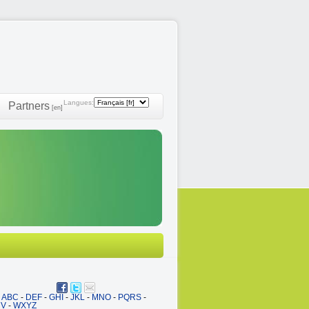
Langues:
Partners
[en]
ABC
-
DEF
-
GHI
-
JKL
-
MNO
-
PQRS
-
UV
-
WXYZ