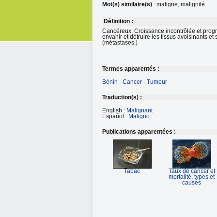
Mot(s) similaire(s)
: maligne, malignité.
Définition :
Cancéreux. Croissance incontrôlée et prog
envahir et détruire les tissus avoisinants e
(métastases.)
Termes apparentés :
Bénin
-
Cancer
-
Tumeur
Traduction(s) :
English :
Malignant
Español :
Maligno
Publications apparentées :
Tabac
Taux de cancer et
mortalité, types et
causes