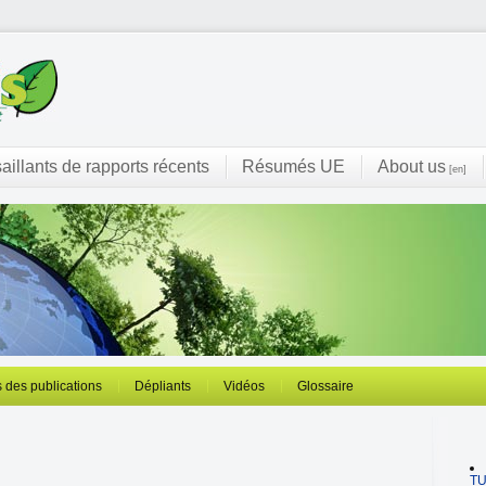
saillants de rapports récents
Résumés UE
About us
[en]
 des publications
Dépliants
Vidéos
Glossaire
T