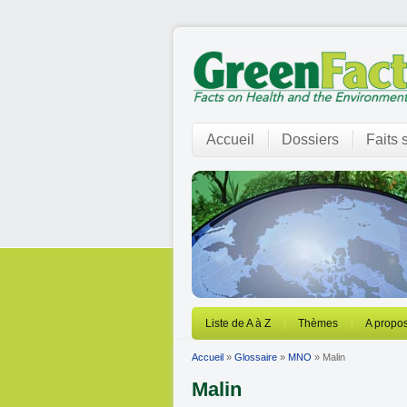
Accueil
Dossiers
Faits 
Liste de A à Z
Thèmes
A propos
Accueil
»
Glossaire
»
MNO
» Malin
Malin