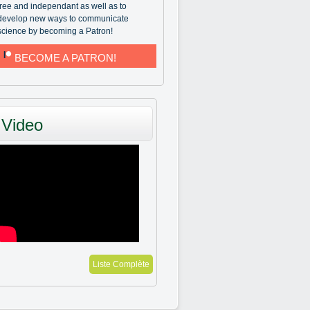
free and independant as well as to
develop new ways to communicate
science by becoming a Patron!
BECOME A PATRON!
Video
Liste Complète