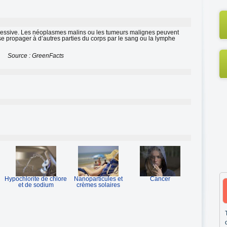
ressive. Les néoplasmes malins ou les tumeurs malignes peuvent
t se propager à d’autres parties du corps par le sang ou la lymphe
Source : GreenFacts
Hypochlorite de chlore
Nanoparticules et
Cancer
et de sodium
crèmes solaires