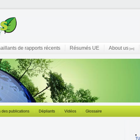
saillants de rapports récents
Résumés UE
About us
[en]
 des publications
Dépliants
Vidéos
Glossaire
T