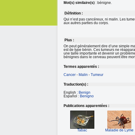
Mot(s) similaire(s)
: bénigne.
Définition :
Qui n’est pas cancéreux, ni malin. Les tum
aux autres parties du corps.
Plus :
On peut généralement dire d’une simple mal
est de type bénin. Ces tumeurs ne réapparai
une taille importante et devenir un problèm
bénignes dans le cerveau peuvent être mort
Termes apparentés :
Cancer
-
Malin
-
Tumeur
Traduction(s) :
English :
Benign
Español :
Benigno
Publications apparentées :
Tabac
Maladie de Lyme