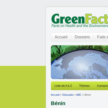
Accueil
Dossiers
Faits 
Liste de A à Z
Thèmes
A propos
Accueil
»
Glossaire
»
ABC
» Bénin
Bénin