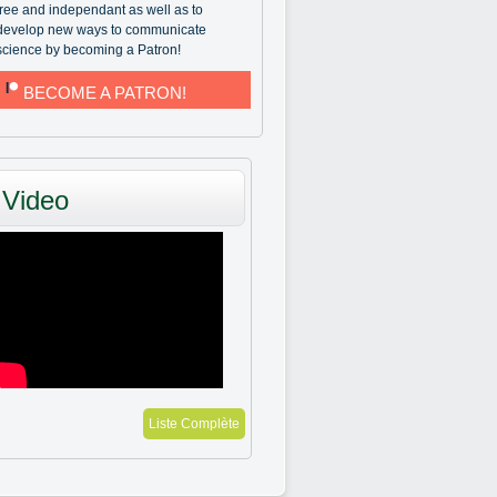
free and independant as well as to
develop new ways to communicate
science by becoming a Patron!
BECOME A PATRON!
Video
Liste Complète