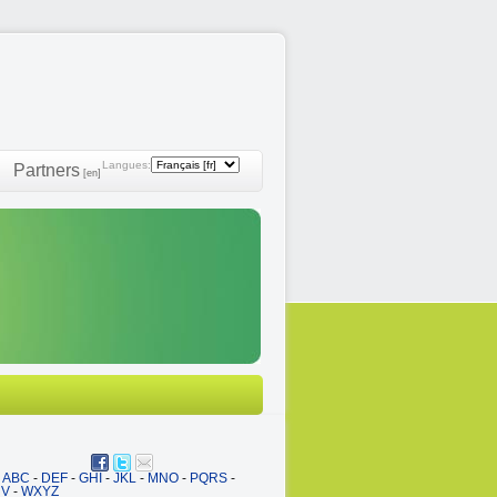
Langues:
Partners
[en]
ABC
-
DEF
-
GHI
-
JKL
-
MNO
-
PQRS
-
UV
-
WXYZ