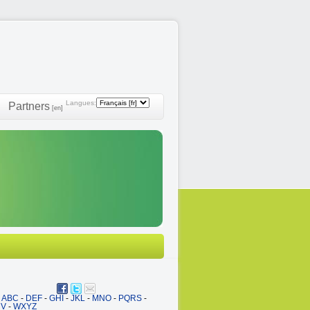
Langues:
Partners
[en]
ABC
-
DEF
-
GHI
-
JKL
-
MNO
-
PQRS
-
UV
-
WXYZ