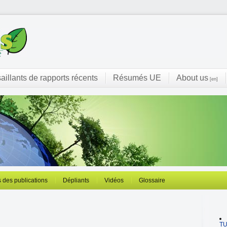
saillants de rapports récents
Résumés UE
About us
[en]
 des publications
Dépliants
Vidéos
Glossaire
T