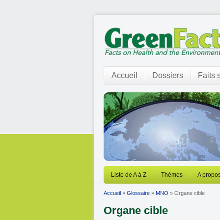
Accueil
Dossiers
Faits 
Liste de A à Z
Thèmes
A propos
Accueil
»
Glossaire
»
MNO
» Organe cible
Organe cible