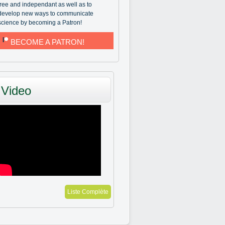
free and independant as well as to
develop new ways to communicate
science by becoming a Patron!
BECOME A PATRON!
Video
Liste Complète