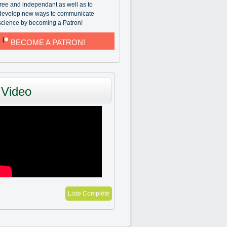
free and independant as well as to
develop new ways to communicate
science by becoming a Patron!
BECOME A PATRON!
Video
Liste Complète