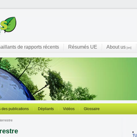
saillants de rapports récents
Résumés UE
About us
[en]
 des publications
Dépliants
Vidéos
Glossaire
errestre
restre
T