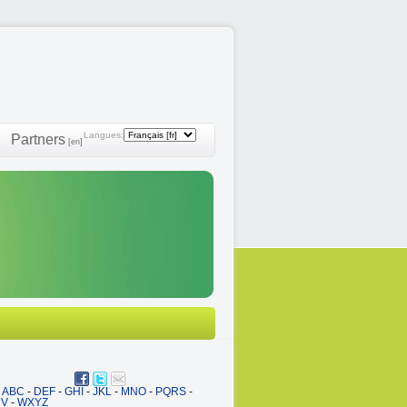
Langues:
Partners
[en]
ABC
-
DEF
-
GHI
-
JKL
-
MNO
-
PQRS
-
UV
-
WXYZ