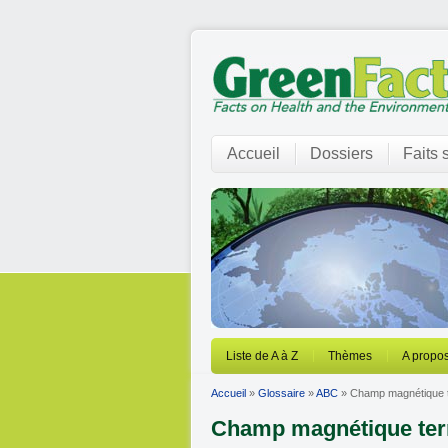
Accueil
Dossiers
Faits 
Liste de A à Z
Thèmes
A propos
Accueil
»
Glossaire
»
ABC
» Champ magnétique t
Champ magnétique ter