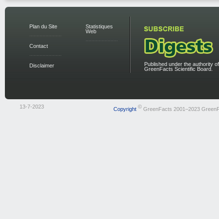
Plan du Site
Statistiques
Web
Contact
Published under the authority of
Disclaimer
GreenFacts Scientific Board.
13-7-2023
©
Copyright
GreenFacts 2001–2023 GreenF