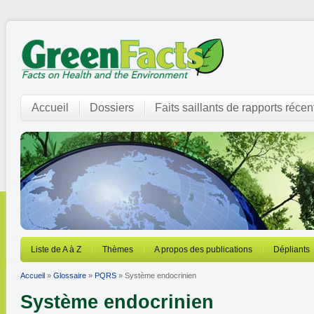
Accueil
Dossiers
Faits saillants de rapports récen
Liste de A à Z
Thèmes
A propos des publications
Dépliants
Accueil
»
Glossaire
»
PQRS
» Système endocrinien
Système endocrinien