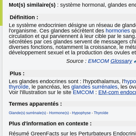
Mot(s) similaire(s)
: système hormonal, glandes end
Définition :
Le système endocrinien désigne un réseau de glande
l'organisme. Ces glandes sécrètent des
hormones
qu
circulation et qui parviennent à leur cible par le sa
sécrétées par ces glandes servent de messagers chi
diverses fonctions, notamment la croissance, le mét
développement sexuel et la production des ovules e
Source :
EMCOM
Glossary
Plus :
Les glandes endocrines sont : l'hypothalamus, l'
hypo
thyroïde
, le pancréas, les
glandes surrénales
, les ov
Voir l'illustration sur le site
EMCOM
:
EM-com endocrin
Termes apparentés :
Glande(s) surrénale(s)
-
Hormone(s)
-
Hypophyse
-
Thyroïde
Plus d'information en contexte :
Résumé GreenFacts sur les Perturbateurs Endocrini