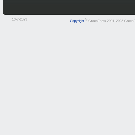
13-7-2023
©
Copyright
GreenFacts 2001–2023 GreenF