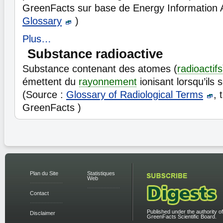
GreenFacts sur base de Energy Information A
Glossary
)
Plus…
Substance radioactive
Substance contenant des atomes (
radioactifs
émettent du
rayonnement
ionisant lorsqu’ils 
(Source :
Glossary of Radiological Terms
, 
GreenFacts )
Plan du Site
Statistiques
Web
Contact
Published under the authority of
Disclaimer
GreenFacts Scientific Board.