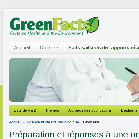
Accueil
Dossiers
Faits saillants de rapports ré
Liste de A à Z
Thèmes
A propos des publications
Dépliants
Accueil
»
Urgence nucleaire radiologique
» Glossaire
Préparation et réponses à une u