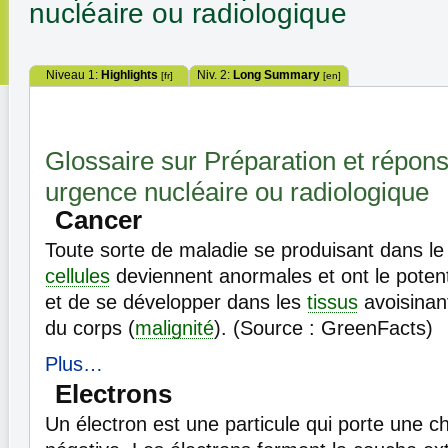
nucléaire ou radiologique
Niveau 1:
Highlights
Niv. 2:
Long Summary
[fr]
[en]
Glossaire sur Préparation et répon
urgence nucléaire ou radiologique
Cancer
Toute sorte de maladie se produisant dans le
cellules
deviennent anormales et ont le potent
et de se développer dans les
tissus
avoisinant
du corps (
malignité
). (Source : GreenFacts)
Plus…
Electrons
Un électron est une particule qui porte une c