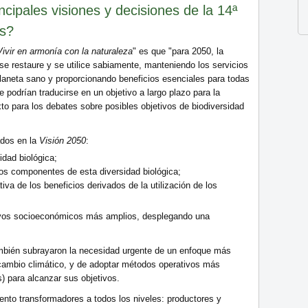
ncipales visiones y decisiones de la 14ª
es?
Vivir en armonía con la naturaleza
" es que "para 2050, la
 se restaure y se utilice sabiamente, manteniendo los servicios
laneta sano y proporcionando beneficios esenciales para todas
 podrían traducirse en un objetivo a largo plazo para la
xto para los debates sobre posibles objetivos de biodiversidad
ados en la
Visión 2050
:
idad biológica;
 los componentes de esta diversidad biológica;
ativa de los beneficios derivados de la utilización de los
tivos socioeconómicos más amplios, desplegando una
mbién subrayaron la necesidad urgente de un enfoque más
 cambio climático, y de adoptar métodos operativos más
s) para alcanzar sus objetivos.
nto transformadores a todos los niveles: productores y