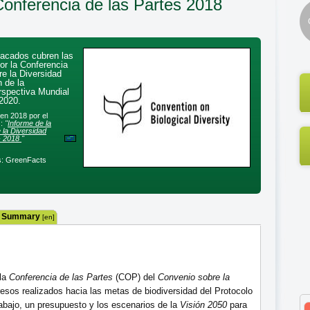
Conferencia de las Partes 2018
acados cubren las
or la Conferencia
e la Diversidad
 de la
rspectiva Mundial
 2020.
 en 2018 por el
):
"
Informe de la
 la Diversidad
- 2018
"
s: GreenFacts
 Summary
[en]
 la
Conferencia de las Partes
(COP) del
Convenio sobre la
esos realizados hacia las metas de biodiversidad del Protocolo
abajo, un presupuesto y los escenarios de la
Visión 2050
para