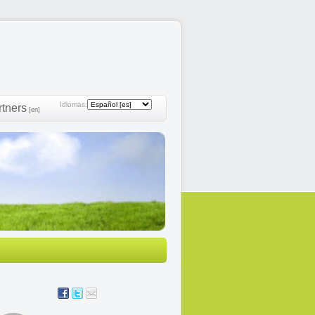
Idiomas:
rtners
[en]