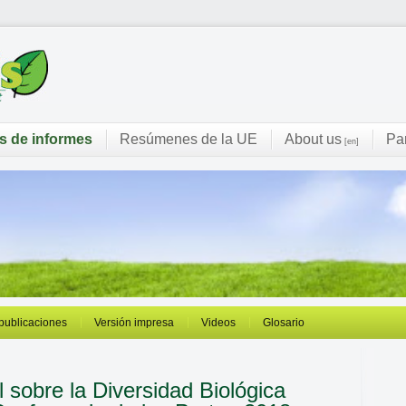
s de informes
Resúmenes de la UE
About us
Pa
[en]
 publicaciones
Versión impresa
Videos
Glosario
 sobre la Diversidad Biológica