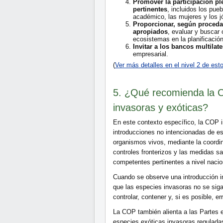
Promover la participación ple
pertinentes
, incluidos los pu
académico, las mujeres y los j
Proporcionar, según proceda
apropiados
, evaluar y buscar
ecosistemas en la planificación
Invitar a los bancos multilat
empresarial.
(
Ver más detalles en el nivel 2 de es
5. ¿Qué recomienda la C
invasoras y exóticas?
En este contexto específico, la COP in
introducciones no intencionadas de e
organismos vivos, mediante la coordi
controles fronterizos y las medidas sa
competentes pertinentes a nivel nacion
Cuando se observe una introducción inv
que las especies invasoras no se siga
controlar, contener y, si es posible, e
La COP también alienta a las Partes e 
especies exóticas invasoras reguladas