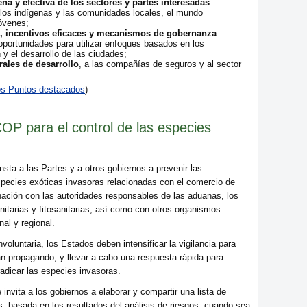
na y efectiva de los sectores y partes interesadas
eblos indígenas y las comunidades locales, el mundo
óvenes;
, incentivos eficaces y mecanismos de gobernanza
 oportunidades para utilizar enfoques basados en los
 y el desarrollo de las ciudades;
erales de desarrollo
, a las compañías de seguros y al sector
tos Puntos destacados
)
OP para el control de las especies
sta a las Partes y a otros gobiernos a prevenir las
species exóticas invasoras relacionadas con el comercio de
nación con las autoridades responsables de las aduanas, los
nitarias y fitosanitarias, así como con otros organismos
al y regional.
oluntaria, los Estados deben intensificar la vigilancia para
n propagando, y llevar a cabo una respuesta rápida para
rradicar las especies invasoras.
invita a los gobiernos a elaborar y compartir una lista de
, basada en los resultados del análisis de riesgos, cuando sea