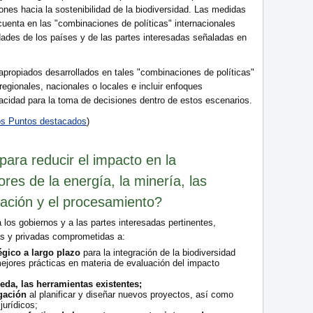
iones hacia la sostenibilidad de la biodiversidad. Las medidas
uenta en las "combinaciones de políticas" internacionales
dades de los países y de las partes interesadas señaladas en
 apropiados desarrollados en tales "combinaciones de políticas"
egionales, nacionales o locales e incluir enfoques
apacidad para la toma de decisiones dentro de estos escenarios.
tos Puntos destacados
)
ara reducir el impacto en la
ores de la energía, la minería, las
icación y el procesamiento?
a los gobiernos y a las partes interesadas pertinentes,
as y privadas comprometidas a:
égico a largo plazo
para la integración de la biodiversidad
mejores prácticas en materia de evaluación del impacto
ceda, las herramientas existentes;
igación
al planificar y diseñar nuevos proyectos, así como
jurídicos;