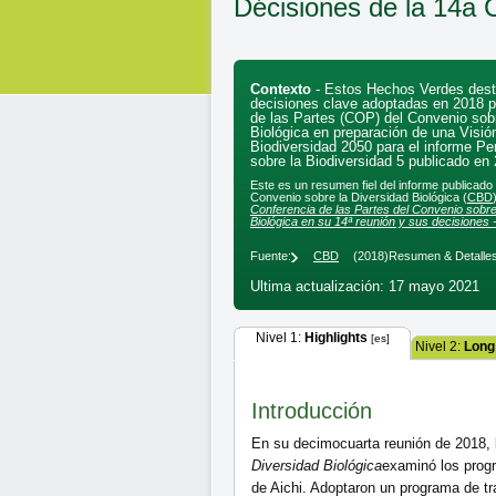
Décisiones de la 14a 
Contexto
- Estos Hechos Verdes dest
decisiones clave adoptadas en 2018 p
de las Partes (COP) del Convenio sobr
Biológica en preparación de una Visión
Biodiversidad 2050 para el informe Pe
sobre la Biodiversidad 5 publicado en
Este es un resumen fiel del informe publicado
Convenio sobre la Diversidad Biológica (
CBD
Conferencia de las Partes del Convenio sobre
Biológica en su 14ª reunión y sus decisiones 
Fuente:
CBD
(2018)
Resumen & Detalle
Ultima actualización: 17 mayo 2021
Nivel 1:
Highlights
[es]
Nivel 2:
Long
Introducción
En su decimocuarta reunión de 2018,
Diversidad Biológica
examinó los progr
de Aichi. Adoptaron un programa de tr