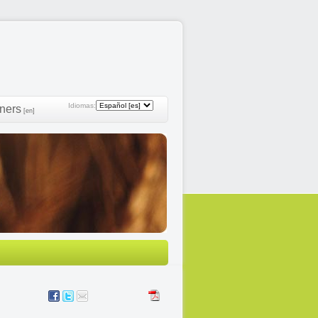
Idiomas:
ners
[en]