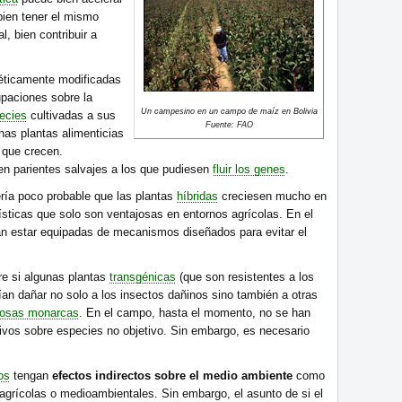
 bien tener el mismo
l, bien contribuir a
néticamente modificadas
paciones sobre la
Un campesino en un campo de maíz en Bolivia
ecies
cultivadas a sus
Fuente: FAO
has plantas alimenticias
s que crecen.
en parientes salvajes a los que pudiesen
fluir los genes
.
ería poco probable que las plantas
híbridas
creciesen mucho en
rísticas que solo son ventajosas en entornos agrícolas. En el
n estar equipadas de mecanismos diseñados para evitar el
re si algunas plantas
transgénicas
(que son resistentes a los
ían dañar no solo a los insectos dañinos sino también a otras
posas monarcas
. En el campo, hasta el momento, no se han
ivos sobre especies no objetivo. Sin embargo, es necesario
os
tengan
efectos indirectos sobre el medio ambiente
como
 agrícolas o medioambientales. Sin embargo, el asunto de si el