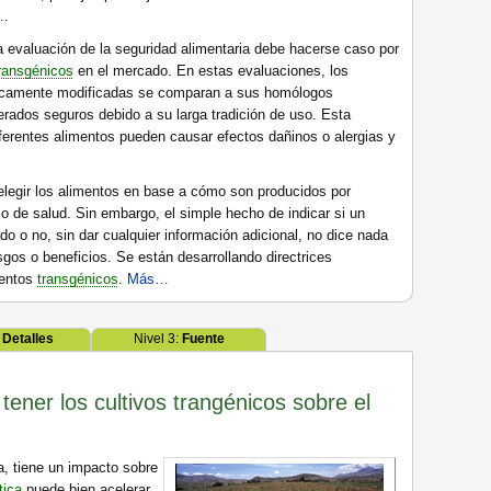
…
a evaluación de la seguridad alimentaria debe hacerse caso por
ransgénicos
en el mercado. En estas evaluaciones, los
ticamente modificadas se comparan a sus homólogos
rados seguros debido a su larga tradición de uso. Esta
erentes alimentos pueden causar efectos dañinos o alergias y
legir los alimentos en base a cómo son producidos por
o de salud. Sin embargo, el simple hecho de indicar si un
o o no, sin dar cualquier información adicional, no dice nada
sgos o beneficios. Se están desarrollando directrices
mentos
transgénicos
.
Más…
:
Detalles
Nivel 3:
Fuente
tener los cultivos trangénicos sobre el
ea, tiene un impacto sobre
tica
puede bien acelerar