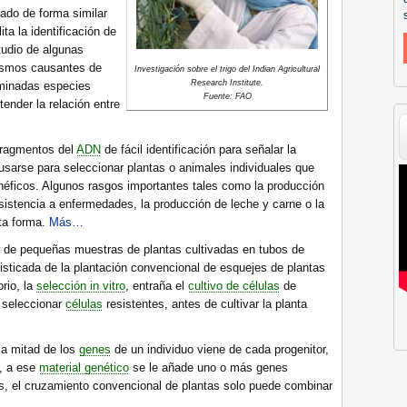
ado de forma similar
lita la identificación de
tudio de algunas
nismos causantes de
Investigación sobre el trigo del Indian Agricultural
Research Institute.
minadas especies
Fuente: FAO
ender la relación entre
fragmentos del
ADN
de fácil identificación para señalar la
sarse para seleccionar plantas o animales individuales que
éficos. Algunos rasgos importantes tales como la producción
resistencia a enfermedades, la producción de leche y carne o la
sta forma.
Más…
r de pequeñas muestras de plantas cultivadas en tubos de
sticada de la plantación convencional de esquejes de plantas
orio, la
selección in vitro
, entraña el
cultivo de células
de
 seleccionar
células
resistentes, antes de cultivar la planta
la mitad de los
genes
de un individuo viene de cada progenitor,
, a ese
material genético
se le añade uno o más genes
, el cruzamiento convencional de plantas solo puede combinar