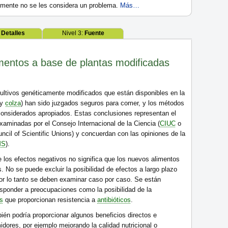
lmente no se les considera un problema.
Más…
:
Detalles
Nivel 3:
Fuente
mentos a base de plantas modificadas
ultivos genéticamente modificados que están disponibles en la
 y
colza
) han sido juzgados seguros para comer, y los métodos
considerados apropiados. Estas conclusiones representan el
xaminadas por el Consejo Internacional de la Ciencia (
CIUC
o
uncil of Scientific Unions) y concuerdan con las opiniones de la
MS
).
e los efectos negativos no significa que los nuevos alimentos
 No se puede excluir la posibilidad de efectos a largo plazo
por lo tanto se deben examinar caso por caso. Se están
sponder a preocupaciones como la posibilidad de la
s
que proporcionan resistencia a
antibióticos
.
ién podría proporcionar algunos beneficios directos e
idores, por ejemplo mejorando la calidad nutricional o