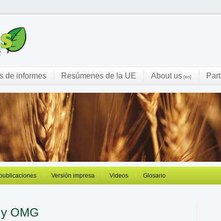
s de informes
Resúmenes de la UE
About us
Part
[en]
 publicaciones
Versión impresa
Videos
Glosario
s y OMG