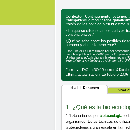
Contexto
- Continuamente, estamos a
transgénicos o modificados genéticam
través de las noticias o en nuestros pl
¿En qué se diferencian los cultivos tr
convencionales?
¿Qué se sabe sobre los posibles riesg
humana y el medio ambiente?
Este Dosier es un resumen fiel del destacad
científico
publicado en 2004 por la Organizaci
Unidas para la Agricultura y la Alimentación (
F
Mundial de la Agricultura y la Alimentación 2
Fuente:
FAO
(2004)
Resumen & Detalle
Ultima actualización: 15 febrero 2006
Nivel 1:
Resumen
Nivel 2
1. ¿Qué es la biotecnolo
1.1
Se entiende por
biotecnología
toda
organismos. Estas técnicas se utilizan
biotecnología a gran escala en la medi