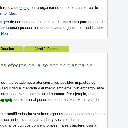
sferencia de
genes
entre organismos entre los cuales, por lo
ento
.
Más…
un
gen
de una bacteria en la
célula
de una planta para dotarle de
 transferencia produce los denominados organismos modificados
.
Más…
:
Detalles
Nivel 3:
Fuente
es efectos de la selección clásica de
 se ha prestado poca atención a los posibles impactos de
 seguridad alimentaria o el medio ambiente. Sin embargo, este
ectos negativos sobre la salud humana. Por ejemplo, una
zamiento
convencional puede contener niveles excesivos de
ente modificadas ha suscitado algunas preocupaciones sobre la
ampo, entre plantas cultivadas y salvajes. Estas
car a los cultivos convencionales. Tales transferencias a