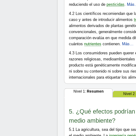
reduciendo el uso de
pesticidas
.
Más
4.2
Los científicos recomiendan que l
caso y antes de introducir alimentos
t
alimentos derivados de plantas gené
convencionales, generalmente conside
comparación evalúa en que medida dif
cuántos
nutrientes
contienen.
Más…
4.3
Los consumidores pueden querer e
razones religiosas, medioambientales 
producto está genéticamente modificad
ni sobre su contenido ni sobre sus rie
internacionales para etiquetar los ali
Nivel 1:
Resumen
Nivel 2
5. ¿Qué efectos podrían 
medio ambiente?
5.1
La agricultura, sea del tipo que s
el medio ambiente. La
ingeniería gené