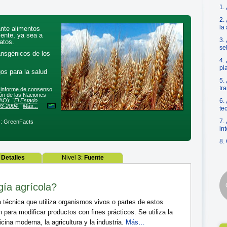
1.
2.
la
nte alimentos
ente, ya sea a
3.
atos.
se
ansgénicos de los
4.
pl
os para la salud
5.
tr
o
informe de consenso
ón de las Naciones
AO
):
"
El Estado
6.
003-2004
"
Más...
te
7.
s: GreenFacts
in
8.
:
Detalles
Nivel 3:
Fuente
gía agrícola?
 técnica que utiliza organismos vivos o partes de estos
 para modificar productos con fines prácticos. Se utiliza la
cina moderna, la agricultura y la industria.
Más…