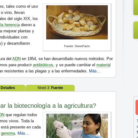
es, tales como el uso
 o vino, llevan
les del siglo XIX, los
 la herencia
dieron a
a mejorar plantas y
ndividuales con
s) y desarrollaron
Fuente: GreenFacts
ura del
ADN
en 1954, se han desarrollado nuevos métodos. Por
smos para producir
antibióticos
, y se puede cambiar el
material
an resistentes a las plagas y a las enfermedades.
Más…
:
Detalles
Nivel 3:
Fuente
r la biotecnología a la agricultura?
DN
que regulan todos
smos vivos. Toda la
 está presente en cada
o
genoma
.
Más…