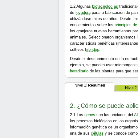
1.2
Algunas
biotecnologías
tradicional
de
levadura
para la fabricación de pan
utilizándose miles de años. Desde fina
conocimientos sobre los
principios de
los granjeros nuevas herramientas par
animales. Seleccionaron organismos i
características benéficas (interesante
cultivos
híbridos
.
Desde el descubrimiento de la estruct
ejemplo, se pueden usar microorgani
hereditario
de las plantas para que se
Nivel 1:
Resumen
Nivel 2
2. ¿Cómo se puede aplica
2.1
Los
genes
son las unidades del
A
los procesos biológicos en los organi
información genética de un organismo
una de sus
células
y se conoce com