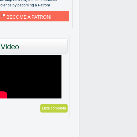
science by becoming a Patron!
BECOME A PATRON!
Video
Lista completa