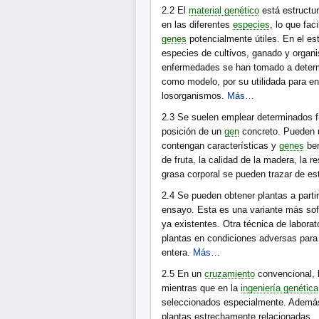
2.2
El
material genético
está estructur
en las diferentes
especies
, lo que faci
genes
potencialmente útiles. En el es
especies de cultivos, ganado y orga
enfermedades se han tomado a deter
como modelo, por su utilidada para ent
losorganismos.
Más…
2.3
Se suelen emplear determinados 
posición de un
gen
concreto. Pueden u
contengan características y
genes
ben
de fruta, la calidad de la madera, la 
grasa corporal se pueden trazar de e
2.4
Se pueden obtener plantas a parti
ensayo. Esta es una variante más sofi
ya existentes. Otra técnica de laborat
plantas en condiciones adversas para
entera.
Más…
2.5
En un
cruzamiento
convencional, 
mientras que en la
ingeniería genética
seleccionados especialmente. Además
plantas estrechamente relacionadas.