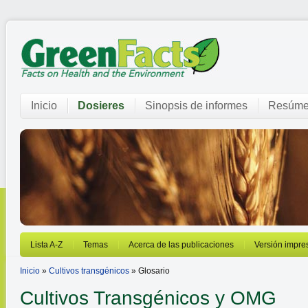
Inicio
Dosieres
Sinopsis de informes
Resúme
Lista A-Z
Temas
Acerca de las publicaciones
Versión impre
Inicio
»
Cultivos transgénicos
» Glosario
Cultivos Transgénicos y OMG