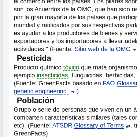
el comercio entre los países. Los pilares so
son los Acuerdos de la OMC, que han sido n
por la gran mayoría de los países que partic
mundial y ratificados por sus respectivos par
es ayudar a los productores de bienes y servi
exportadores y los importadores a llevar ade
actividades." (Fuente:
Sitio web de la OMC
Pesticida
Producto químico
tóxico
que mata organismos
ejemplo
insecticidas
, funguicidas, herbicidas,
(Fuente: GreenFacts basado en
FAO
Glossar
genetic engineering
)
Población
Grupo o serie de personas que viven en un á
comparten características similares (tales c
etc). (Fuente:
ATSDR
Glossary of Terms
, 
GreenFacts)