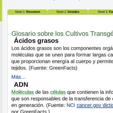
Nivel 1:
Resumen
Nivel 2:
Detalles
Nivel 3:
Fu
Glosario sobre los Cultivos Trans
Ácidos grasos
Los ácidos grasos son los componentes org
moléculas que se unen para formar largas cad
que proporcionan energía al cuerpo y permite
tejidos. (Fuente: GreenFacts)
Más…
ADN
Moléculas
de las
células
que contienen la inf
que son responsables de la transferencia de
en generación. (Fuente:
NCI
cancer.gov dicti
por GreenFacts )