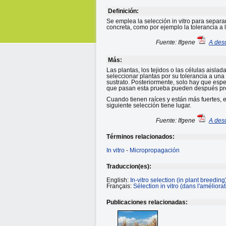
Definición:
Se emplea la selección in vitro para separa
concreta, como por ejemplo la tolerancia a 
Fuente: Ifgene
A desc
Más:
Las plantas, los tejidos o las células aislad
seleccionar plantas por su tolerancia a una
sustrato. Posteriormente, solo hay que espe
que pasan esta prueba pueden después prop
Cuando tienen raíces y están más fuertes, 
siguiente selección tiene lugar.
Fuente: Ifgene
A desc
Términos relacionados:
In vitro
-
Micropropagación
Traduccion(es):
English:
In-vitro selection (in plant breeding
Français:
Sélection in vitro (dans l'améliora
Publicaciones relacionadas: