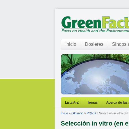
Inicio
Dosieres
Sinopsi
Lista A-Z
Temas
Acerca de las
Inicio
»
Glosario
»
PQRS
» Selección in vitro (en
Selección in vitro (en 