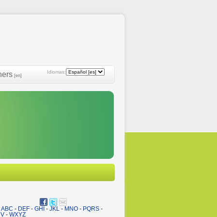
Idiomas:
ners
[en]
ABC
-
DEF
-
GHI
-
JKL
-
MNO
-
PQRS
-
UV
-
WXYZ