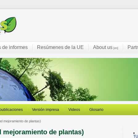
s de informes
Resúmenes de la UE
About us
Part
[en]
 publicaciones
Versión impresa
Videos
Glosario
 el mejoramiento de plantas)
el mejoramiento de plantas)
T