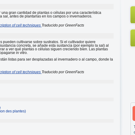
r una gran cantidad de plantas o células por una característica
la sal, antes de plantarlas en los campos o invernaderos.
ription of cell techniques
Traducido por GreenFacts
as pueden cultivarse sobre sustratos. Si el cultivador quiere
 sustancia concreta, se añade esta sustancia (por ejemplo la sal) al
rar a ver qué plantas o células siguen creciendo bien. Las plantas
agarse in vitro.
están listas para ser desplazadas al invernadero o al campo, donde la
ription of cell techniques
Traducido por GreenFacts
)
tion des plantes)