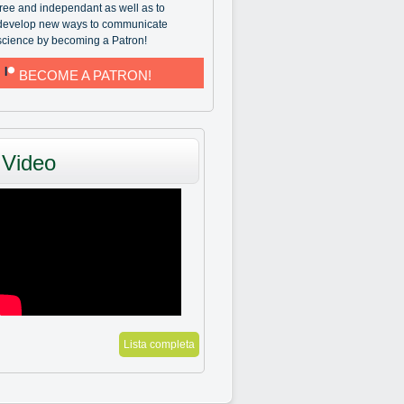
free and independant as well as to
develop new ways to communicate
science by becoming a Patron!
BECOME A PATRON!
Video
Lista completa