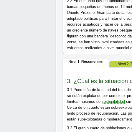
2.2
En el mundo hay en funcionamien
barcas pequeñas de menos de 12 metro
Oriente Próximo. Gran parte de la flo
adoptado políticas para limitar el cre
recursos acuáticos y hacer de la pes
un creciente número de naves pesquera
figuran con una bandera “desconocida
verse, se han visto involucradaas en 
esfuerzos realizados a nivel mundial 
Nivel 1:
Resumen
[es]
Nivel 2:
3. ¿Cuál es la situación
3.1
Poco más de la mitad del total de
se están explotando por completo, p
límites máximos de
sostenibilidad
sin 
Cerca de un cuarto están sobreexplot
lento proceso de recuperación. Las p
están subexplotadas o moderadament
3.2
El gran número de poblaciones q