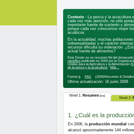
Contexto
- La pesca y la acuicultura 
cada vez más atención, no sólo porqu
importante fuente de sustento y alime
porque cada vez conocemos mejor lo
acuáticos.
En la actualidad, muchas poblaciones
sobreexplotadas y el carácter internac
recursos dificulta su ordenación. ¿Está
actual fuente de alimentos?
Este Dosier es un resumen fiel del destacad
científico
publicado en 2009 por la Organizaci
Unidas para la Agricultura y la Alimentación (
F
de la pesca y la acuicultura
"
Más...
Fuente:
FAO
(2009)
Resumen & Detalle
Ultima actualización: 16 junio 2009
Nivel 1:
Resumen
[es]
Nivel 2:
1. ¿Cuál es la producció
En 2006, la
producción mundial
con
alcanzó aproximadamente 144 millon