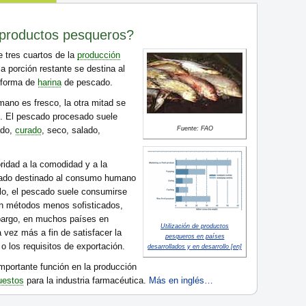
s productos pesqueros?
tres cuartos de la
producción
a porción restante se destina al
 forma de
harina
de pescado.
no es fresco, la otra mitad se
o. El pescado procesado suele
ado,
curado
, seco, salado,
Fuente: FAO
ridad a la comodidad y a la
scado destinado al consumo humano
llo, el pescado suele consumirse
en métodos menos sofisticados,
bargo, en muchos países en
Utilización de productos
 vez más a fin de satisfacer la
pesqueros en países
 los requisitos de exportación.
desarrollados y en desarrollo [en]
portante función en la producción
estos
para la industria farmacéutica.
Más en inglés…