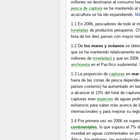
millones se destinaron al consumo hu
pesca de captura
se ha mantenido al 
acuicultura se ha ido expandiendo.
Má
1.1
En 2006, pescadores de todo el 
toneladas
de productos pesqueros. Ch
lista de los diez países con mayor n
1.2
De
los mares y océanos
se obti
que se ha mantenido relativamente es
millones de
toneladas
) y que en 2006
anchoveta
en el Pacífico sudoriental.
1.3
La proporción de
capturas
en
mar 
fuera de las zonas de pesca dependien
países costeros) ha aumentado en las
a alcanzar el 13% del total de captura
capturas eran
especies
de aguas prof
esfuerzos para saber más acerca de 
internacionales y para mejorar su reg
1.4
Por primera vez en 2006 se super
continentales
, lo que supuso el 7% de
mundial en aguas continentales se pro
África. Sin embargo, las estadísticas