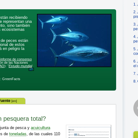
1.
2.
pi
están recibiendo
e representan una
3.
nto, sino también
pe
s ecosistemas
4.
 de peces están
pe
ional de estos
 en peligro la
5.
co
o
informe de consenso
6.
ón de las Naciones
el
AO
):
"
Estudio mundial
7.
s: GreenFacts
8.
Fuente
[en]
n pesquera total?
junta de pesca y
acuicultura
es de
toneladas
, de las cuales 110