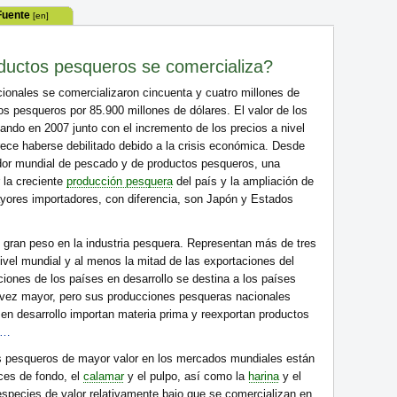
Fuente
[en]
ductos pesqueros se comercializa?
ionales se comercializaron cincuenta y cuatro millones de
s pesqueros por 85.900 millones de dólares. El valor de los
ndo en 2007 junto con el incremento de los precios a nivel
ece haberse debilitado debido a la crisis económica. Desde
dor mundial de pescado y de productos pesqueros, una
 la creciente
producción pesquera
del país y la ampliación de
ayores importadores, con diferencia, son Japón y Estados
n gran peso en la industria pesquera. Representan más de tres
ivel mundial y al menos la mitad de las exportaciones del
iones de los países en desarrollo se destina a los países
vez mayor, pero sus producciones pesqueras nacionales
en desarrollo importan materia prima y reexportan productos
s…
s pesqueros de mayor valor en los mercados mundiales están
eces de fondo, el
calamar
y el pulpo, así como la
harina
y el
species de valor relativamente bajo que se comercializan en