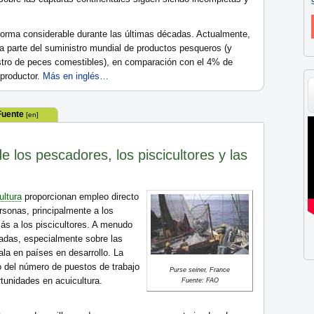
rma considerable durante las últimas décadas. Actualmente,
ra parte del suministro mundial de productos pesqueros (y
stro de peces comestibles), en comparación con el 4% de
productor.
Más en inglés…
Fuente
[en]
de los pescadores, los piscicultores y las
ultura
proporcionan empleo directo
rsonas, principalmente a los
s a los piscicultores. A menudo
lladas, especialmente sobre las
la en países en desarrollo. La
 del número de puestos de trabajo
Purse seiner, France
tunidades en acuicultura.
Fuente: FAO