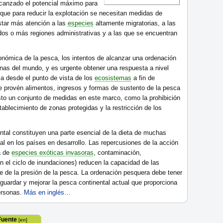
lcanzado el potencial máximo para
que para reducir la explotación se necesitan medidas de
star más atención a las
especies
altamente migratorias, a las
dos o más regiones administrativas y a las que se encuentran
onómica de la pesca, los intentos de alcanzar una ordenación
nas del mundo, y es urgente obtener una respuesta a nivel
a desde el punto de vista de los
ecosistemas
a fin de
e provén alimentos, ingresos y formas de sustento de la pesca
to un conjunto de medidas en este marco, como la prohibición
ablecimiento de zonas protegidas y la restricción de los
ntal constituyen una parte esencial de la dieta de muchas
l en los países en desarrollo. Las repercusiones de la acción
a de
especies exóticas invasoras
, contaminación,
 el ciclo de inundaciones) reducen la capacidad de las
e de la presión de la pesca. La ordenación pesquera debe tener
uardar y mejorar la pesca continental actual que proporciona
personas.
Más en inglés…
Fuente
[en]