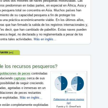
to unos dos millones de naves pesqueras motorizadas. Las
s predominan en todas partes, en especial en África, Asia y
ta pesquera total se concentra en Asia. Muchos países han
cimiento de su capacidad pesquera a fin de proteger los
ca una práctica económicamente viable. En los últimos años,
s que han firmado la salida de los registros internacionales y,
”es decir, que han cambiado de pabellón. Estas naves pueden
pesca ilegal, no declarada y no reglamentada a pesar de los
contra tales actividades.
Más en inglés…
Fuente
[en]
 de los recursos pesqueros?
poblaciones de peces
controladas
roduciendo
capturas
cerca de sus
posibilidad de seguir creciendo.
adas, agotadas o inmersas en un
oblaciones de peces restantes
e explotadas.
Más en inglés…
Poblaciones de peces marinos
[en]
ue están completamente explotadas
Fuente y ©: GreenFacts