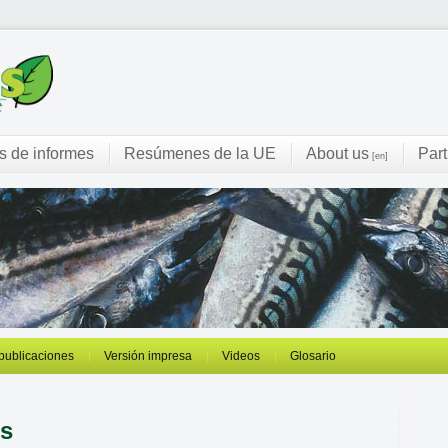
s de informes
Resúmenes de la UE
About us
Part
[en]
 publicaciones
Versión impresa
Videos
Glosario
es