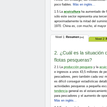
poco fiables.
Más en inglés…
1.5
La
acuicultura
ha aumentado de fo
sólo este sector representa una terce
aproximadamente la mitad del sumini
1970. China es, con mucho, el mayor 
Nivel 1:
Resumen
[es]
Nivel 2:
2. ¿Cuál es la situación 
flotas pesqueras?
2.1
La
producción pesquera
y la
acuic
e ingresos a unos 43,5 millones de pe
pescadores, pero también cada vez má
es difícil conseguir estadísticas deta
actividades pesqueras a pequeña esca
tendencia
general es el estancamiento
para pescadores y el aumento de opor
Más en inglés…