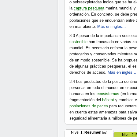
o sobreexplotadas indica que se ha a
la
captura pesquera
marina mundial y 
ordenación. En concreto, se debe pre
poblaciones que se encuentran entre 
en mar abierto.
Más en inglés…
3.3
A pesar de la importancia socioec
sostenible
han fracasado en varias zo
mundial. Es necesario enfocar la pesc
protegerlos y conservarlos mientras s
de un modo sostenible. Se ha propues
de algunas prácticas pesqueras, el est
derechos de acceso.
Más en inglés…
3.4
Los productos de la pesca contine
personas en todo el mundo, en especia
humana en los
ecosistemas
(en form
fragmentación del
hábitat
y cambios en
poblaciones de peces
para recuperars
en cuenta estas amenazas para salvag
seguridad alimentaria a millones de 
Nivel 1:
Resumen
[es]
Nivel 2: