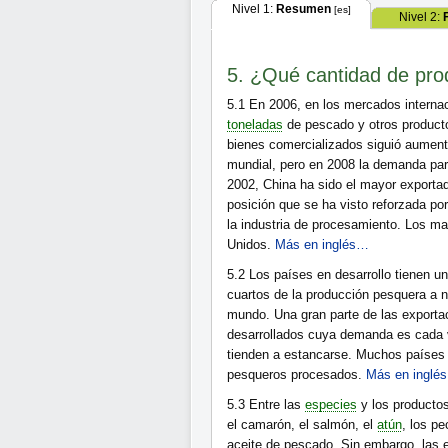
Nivel 1:
Resumen
[es]
Nivel 2:
5. ¿Qué cantidad de pro
5.1
En 2006, en los mercados internac
toneladas
de pescado y otros producto
bienes comercializados siguió aumenta
mundial, pero en 2008 la demanda par
2002, China ha sido el mayor exporta
posición que se ha visto reforzada por
la industria de procesamiento. Los m
Unidos.
Más en inglés…
5.2
Los países en desarrollo tienen u
cuartos de la producción pesquera a n
mundo. Una gran parte de las exportac
desarrollados cuya demanda es cada 
tienden a estancarse. Muchos países 
pesqueros procesados.
Más en inglé
5.3
Entre las
especies
y los producto
el camarón, el salmón, el
atún
, los p
aceite de pescado. Sin embargo, las e