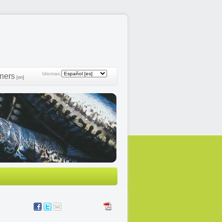
Idiomas:
ners
[en]