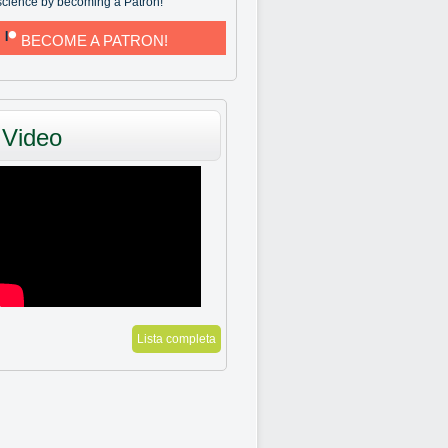
science by becoming a Patron!
BECOME A PATRON!
Video
Lista completa