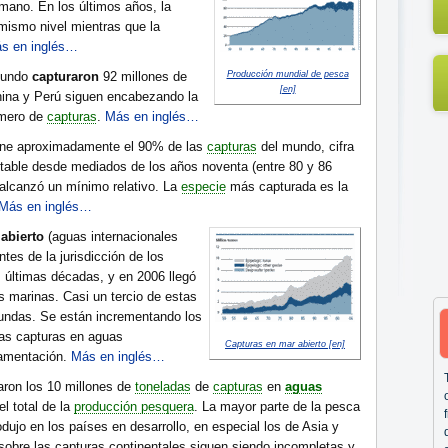
mano. En los últimos años, la
mismo nivel mientras que la
s en inglés…
mundo
capturaron
92 millones de
Producción mundial de pesca
[en]
ina y Perú siguen encabezando la
úmero de
capturas
.
Más en inglés…
ene aproximadamente el 90% de las
capturas
del mundo, cifra
table desde mediados de los años noventa (entre 80 y 86
 alcanzó un mínimo relativo. La
especie
más capturada es la
Más en inglés…
abierto
(aguas internacionales
tes de la jurisdicción de los
 últimas décadas, y en 2006 llegó
s marinas. Casi un tercio de estas
undas. Se están incrementando los
las capturas en aguas
Capturas en mar abierto [en]
lamentación.
Más en inglés…
aron los 10 millones de
toneladas
de
capturas
en
aguas
l total de la
producción pesquera
. La mayor parte de la pesca
dujo en los países en desarrollo, en especial los de Asia y
 sobre las capturas continentales siguen siendo incompletas y