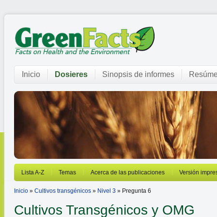
Inicio
Dosieres
Sinopsis de informes
Resúme
Lista A-Z
Temas
Acerca de las publicaciones
Versión impre
Inicio
»
Cultivos transgénicos
»
Nivel 3
» Pregunta 6
Cultivos Transgénicos y OMG