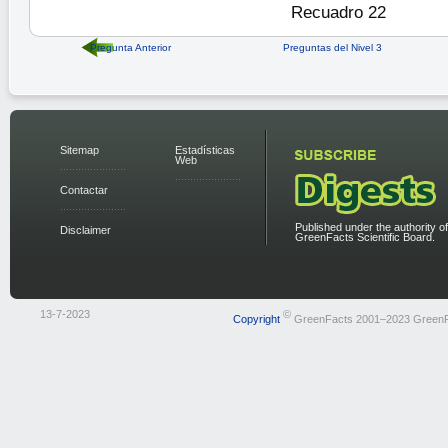
Recuadro 22
Pregunta Anterior
Preguntas del Nivel 3
Sitemap
Estadísticas
Web
Contactar
Published under the authority of
Disclaimer
GreenFacts Scientific Board.
13-7-2023
©
Copyright
GreenFacts 2001–2023 Green