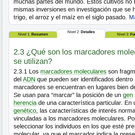
muchas partes del mundo. Estos cultivos no 
mismas inversiones en investigación que se 
trigo, el arroz y el maíz en el siglo pasado.
M
Nivel 2:
Detalles
Nivel 1:
Resumen
Nivel 3:
Fu
2.3 ¿Qué son los marcadores mole
se utilizan?
2.3.1
Los
marcadores moleculares
son fragm
del
ADN
que pueden ser identificados dentro
marcadores se encuentran en lugares bien d
Se usan para “marcar” la posición de un
gen
herencia
de una característica particular. En
genético
, las características de interés nor
vinculadas a los marcadores moleculares. Por
seleccionar los individuos en los que esté pr
molecular, ya que el marcador indica la prese