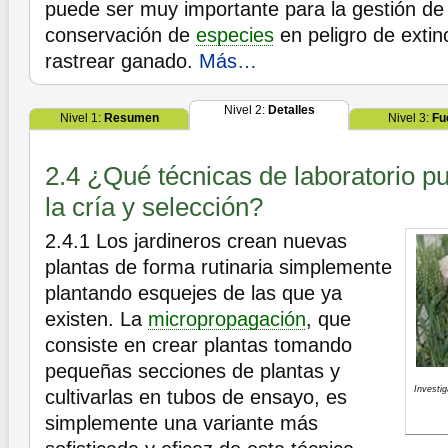
puede ser muy importante para la gestión de
conservación de
especies
en peligro de extinc
rastrear ganado.
Más…
Nivel 2:
Detalles
Nivel 1:
Resumen
Nivel 3:
Fu
2.4 ¿Qué técnicas de laboratorio p
la cría y selección?
2.4.1
Los jardineros crean nuevas
plantas de forma rutinaria simplemente
plantando esquejes de las que ya
existen. La
micropropagación
, que
consiste en crear plantas tomando
pequeñas secciones de plantas y
Investig
cultivarlas en tubos de ensayo, es
simplemente una variante más