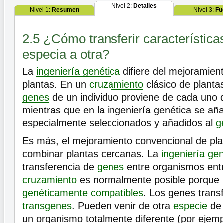
Nivel 2:
Detalles
Nivel 1:
Resumen
Nivel 3:
Fu
2.5 ¿Cómo transferir característica
especia a otra?
La
ingeniería genética
difiere del mejoramien
plantas. En un
cruzamiento
clásico de plantas
genes
de un individuo proviene de cada uno d
mientras que en la ingeniería genética se a
especialmente seleccionados y añadidos al
g
Es más, el mejoramiento convencional de pla
combinar plantas cercanas. La
ingeniería gen
transferencia de
genes
entre organismos entr
cruzamiento
es normalmente posible porque 
genéticamente compatibles
. Los genes trans
transgenes
. Pueden venir de otra
especie
de 
un organismo totalmente diferente (por ejem