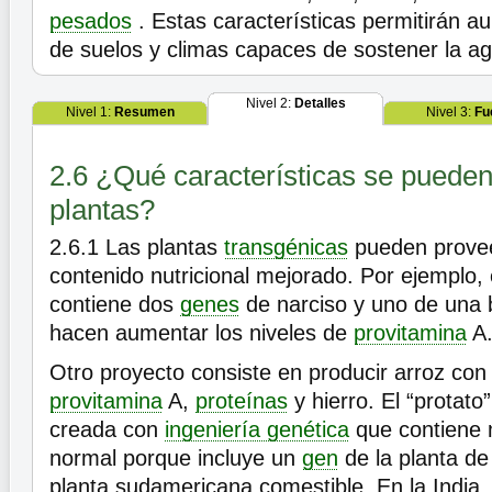
pesados
. Estas características permitirán a
de suelos y climas capaces de sostener la ag
Nivel 2:
Detalles
Nivel 1:
Resumen
Nivel 3:
Fu
2.6 ¿Qué características se pueden 
plantas?
2.6.1
Las plantas
transgénicas
pueden provee
contenido nutricional mejorado. Por ejemplo, 
contiene dos
genes
de narciso y uno de una b
hacen aumentar los niveles de
provitamina
A
Otro proyecto consiste en producir arroz con
provitamina
A,
proteínas
y hierro. El “protato
creada con
ingeniería genética
que contiene 
normal porque incluye un
gen
de la planta d
planta sudamericana comestible. En la India,