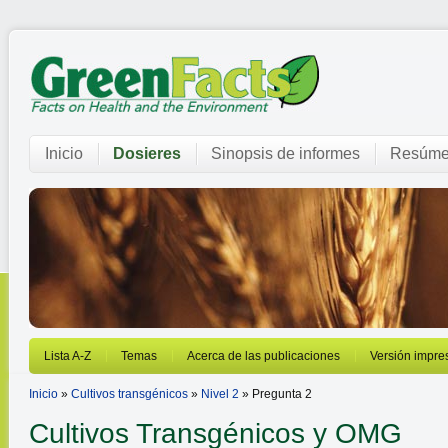
Inicio
Dosieres
Sinopsis de informes
Resúme
Lista A-Z
Temas
Acerca de las publicaciones
Versión impre
Inicio
»
Cultivos transgénicos
»
Nivel 2
» Pregunta 2
Cultivos Transgénicos y OMG