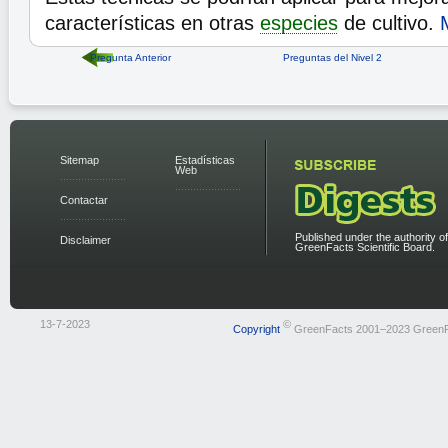
características en otras
especies
de cultivo.
Pregunta Anterior
Preguntas del Nivel 2
Sitemap
Estadísticas
Web
Contactar
Published under the authority of
Disclaimer
GreenFacts Scientific Board.
13-7-2023
©
Copyright
GreenFacts 2001–2023 Green