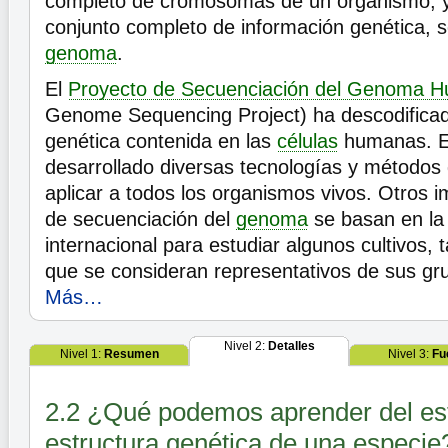
completo de cromosomas de un organismo, y 
conjunto completo de información genética,
genoma
.
El
Proyecto de Secuenciación del Genoma 
Genome Sequencing Project) ha descodificad
genética contenida en las
células
humanas. En
desarrollado diversas tecnologías y métodos
aplicar a todos los organismos vivos. Otros 
de secuenciación del
genoma
se basan en la
internacional para estudiar algunos cultivos, 
que se consideran representativos de sus gru
Más…
Nivel 2:
Detalles
Nivel 1:
Resumen
Nivel 3:
Fu
2.2 ¿Qué podemos aprender del est
estructura genética de una especie