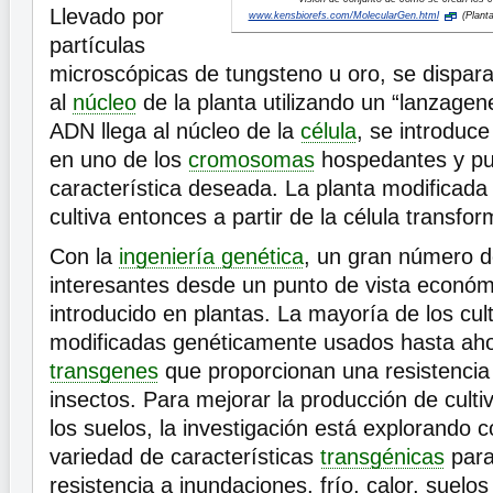
Llevado por
www.kensbiorefs.com/MolecularGen.html
(Planta
partículas
microscópicas de tungsteno u oro, se dispara
al
núcleo
de la planta utilizando un “lanzagen
ADN llega al núcleo de la
célula
, se introduc
en uno de los
cromosomas
hospedantes y pu
característica deseada. La planta modificad
cultiva entonces a partir de la célula transfo
Con la
ingeniería genética
, un gran número d
interesantes desde un punto de vista económ
introducido en plantas. La mayoría de los cul
modificadas genéticamente usados hasta aho
transgenes
que proporcionan una resistenci
insectos. Para mejorar la producción de cultiv
los suelos, la investigación está explorando
variedad de características
transgénicas
para
resistencia a inundaciones, frío, calor, suelo