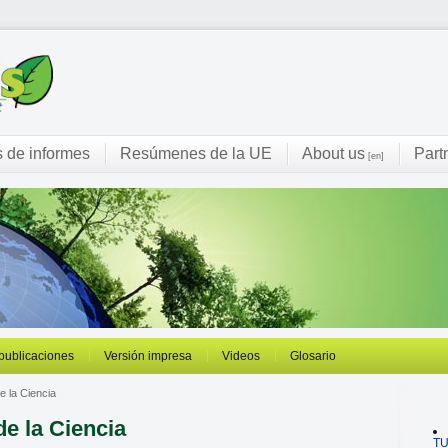
s de informes
Resúmenes de la UE
About us
Part
[en]
 publicaciones
Versión impresa
Videos
Glosario
e la Ciencia
de la Ciencia
T