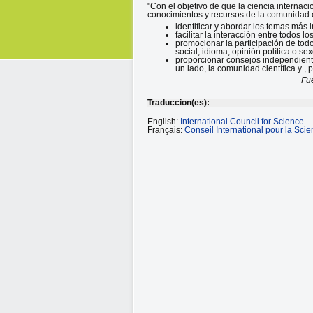
"Con el objetivo de que la ciencia internaci
conocimientos y recursos de la comunidad ci
identificar y abordar los temas más 
facilitar la interacción entre todos l
promocionar la participación de todo
social, idioma, opinión política o se
proporcionar consejos independientes
un lado, la comunidad científica y , p
Fu
Traduccion(es):
English:
International Council for Science
Français:
Conseil International pour la Sci