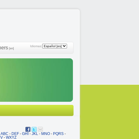
Idiomas:
ners
[en]
ABC
-
DEF
-
GHI
-
JKL
-
MNO
-
PQRS
-
UV
-
WXYZ