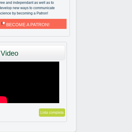
free and independant as well as to
develop new ways to communicate
science by becoming a Patron!
BECOME A PATRON!
Video
Lista completa