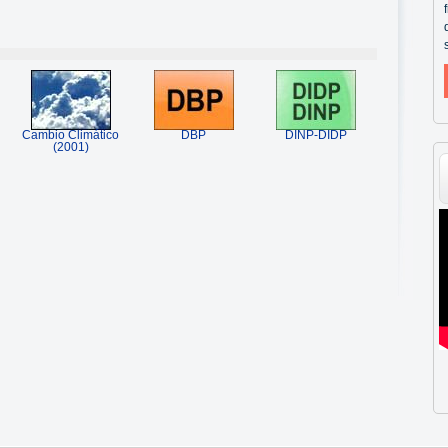
Cambio Climático
DBP
DINP-DIDP
(2001)