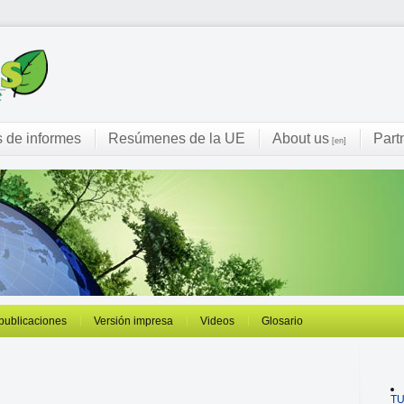
s de informes
Resúmenes de la UE
About us
Part
[en]
 publicaciones
Versión impresa
Videos
Glosario
T