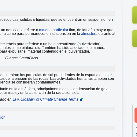
croscópicas, sólidas o líquidas, que se encuentran en suspensión en
 un aerosol se refiere a
materia particular
fina, de tamaño mayor que
ueña como para permanecer en suspensión en la
atmósfera
durante al
ecuencia para referirse a un bote presurizado (pulverizador),
teriales como pintura, etc. También ha sido asociado, de manera
ara expulsar el material contenido en el pulverizador.
Fuente: GreenFacts
 encuentran las partículas de sal procedentes de la espuma del mar,
entes de la erosión de las rocas. Las actividades humanas también son
ecuencia se consideran contaminantes.
nte en la atmósfera, principalmente en la condensación de gotas
s químicos y en la absorción de la radiación solar.
sado en
EPA
Glossary of Climate Change Terms
sión