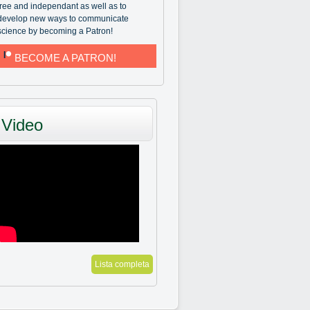
free and independant as well as to
develop new ways to communicate
science by becoming a Patron!
BECOME A PATRON!
Video
Lista completa