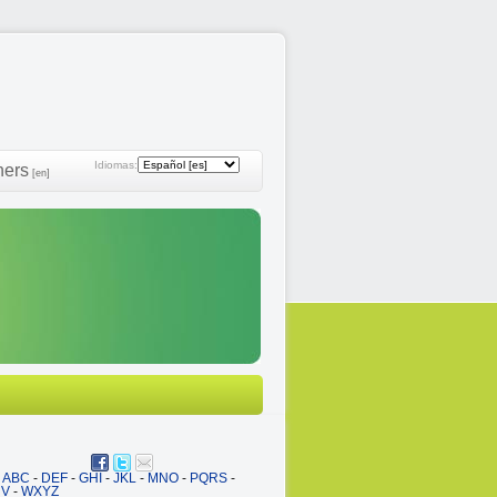
Idiomas:
ners
[en]
ABC
-
DEF
-
GHI
-
JKL
-
MNO
-
PQRS
-
UV
-
WXYZ