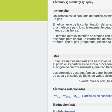
Término(s) similar(es)
: spray.
Definición:
Un aerosol es un conjunto de partículas mi
un gas.
En el contexto de la contaminación del aire,
una molécula pero lo suficientemente peq
menos unas horas.
El término aerosol también se emplea con fr
diseñado para liberar un chorro fino de ma
errónea, con el gas (propelente) empleado p
Más:
Entre las fuentes naturales de aerosoles se
el polvo o las partículas de arcilla proced
el origen de ciertos aerosoles, que con fr
Los aerosoles desempeñan un papel importa
de agua y cristales de hielo, en varios ciclo
Fuente: GreenFacts, ba
Términos relacionados:
PM
, PM
, PM
-
Partículas en suspen
10
2.5
0.1
Traduccion(es):
English:
Aerosol