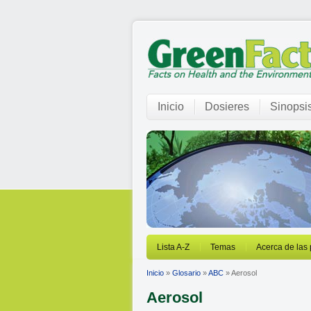
Inicio
Dosieres
Sinopsi
Lista A-Z
Temas
Acerca de las
Inicio
»
Glosario
»
ABC
» Aerosol
Aerosol