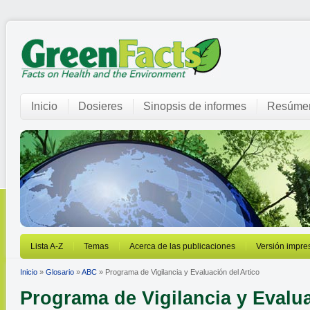
Inicio
Dosieres
Sinopsis de informes
Resúmen
Lista A-Z
Temas
Acerca de las publicaciones
Versión impre
Inicio
»
Glosario
»
ABC
» Programa de Vigilancia y Evaluación del Artico
Programa de Vigilancia y Evalu