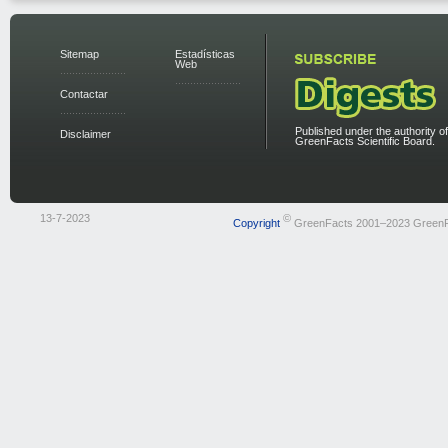
Sitemap
Estadísticas
Web
Contactar
Published under the authority of
Disclaimer
GreenFacts Scientific Board.
13-7-2023
©
Copyright
GreenFacts 2001–2023 Green