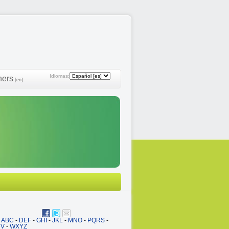
Idiomas:
ners
[en]
ABC
-
DEF
-
GHI
-
JKL
-
MNO
-
PQRS
-
UV
-
WXYZ