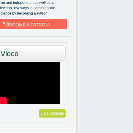
free and independant as well as to
develop new ways to communicate
science by becoming a Patron!
BECOME A PATRON!
Video
Lista completa