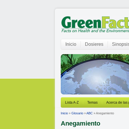
Inicio
Dosieres
Sinopsi
Lista A-Z
Temas
Acerca de las
Inicio
»
Glosario
»
ABC
» Anegamiento
Anegamiento