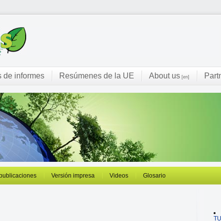
s de informes
Resúmenes de la UE
About us
Part
[en]
 publicaciones
Versión impresa
Videos
Glosario
T