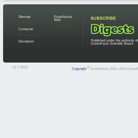
Sitemap
Estadísticas
Web
Contactar
Published under the authority of
Disclaimer
GreenFacts Scientific Board.
13-7-2023
©
Copyright
GreenFacts 2001–2023 Green