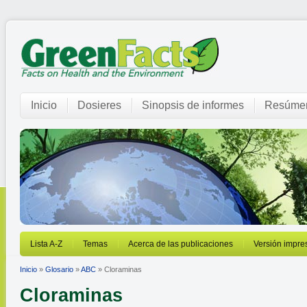
Inicio
Dosieres
Sinopsis de informes
Resúmen
Lista A-Z
Temas
Acerca de las publicaciones
Versión impre
Inicio
»
Glosario
»
ABC
» Cloraminas
Cloraminas