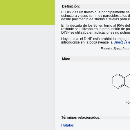
Definición:
El DINP es un ftalato que principalmente se 
estructura y usos son muy parecidos a los 
desde pavimento de suelos a suelas para e
En la década de los 90, en torno al 95% de
restante se utilizaba en la producción de po
DINP se utilizaba en aplicaciones no polimé
Hoy en día, el DINP está prohibido en jugue
introducirse en la boca (véase la
Directiva
Fuente: Basado en
Más:
Fó
Términos relacionados:
Ftalatos