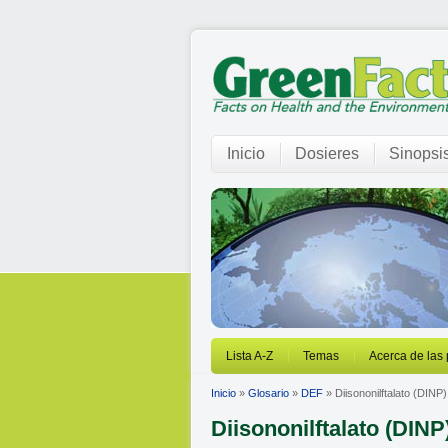
Inicio
Dosieres
Sinopsi
Lista A-Z
Temas
Acerca de las
Inicio
»
Glosario
»
DEF
» Diisononilftalato (DINP)
Diisononilftalato (DINP