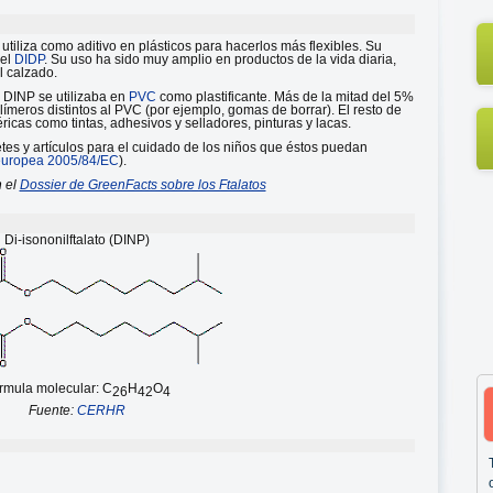
utiliza como aditivo en plásticos para hacerlos más flexibles. Su
del
DIDP
. Su uso ha sido muy amplio en productos de la vida diaria,
l calzado.
l DINP se utilizaba en
PVC
como plastificante. Más de la mitad del 5%
límeros distintos al PVC (por ejemplo, gomas de borrar). El resto de
ricas como tintas, adhesivos y selladores, pinturas y lacas.
tes y artículos para el cuidado de los niños que éstos puedan
 europea 2005/84/EC
).
 el
Dossier de GreenFacts sobre los Ftalatos
Di-isononilftalato (DINP)
rmula molecular: C
H
O
26
42
4
Fuente:
CERHR