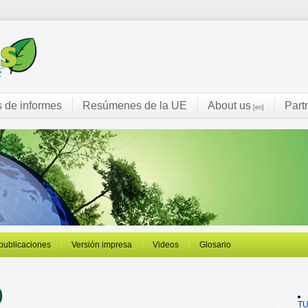
s de informes
Resúmenes de la UE
About us
Part
[en]
 publicaciones
Versión impresa
Videos
Glosario
)
T