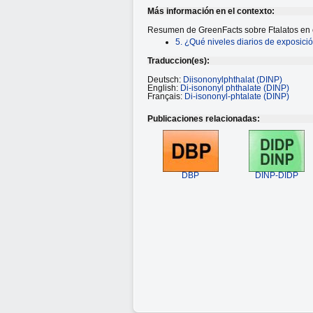
Más información en el contexto:
Resumen de GreenFacts sobre Ftalatos en e
5. ¿Qué niveles diarios de exposició
Traduccion(es):
Deutsch:
Diisononylphthalat (DINP)
English:
Di-isononyl phthalate (DINP)
Français:
Di-isononyl-phtalate (DINP)
Publicaciones relacionadas:
DBP
DINP-DIDP