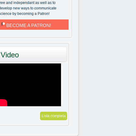
free and independant as well as to
develop new ways to communicate
science by becoming a Patron!
BECOME A PATRON!
Video
Lista completa