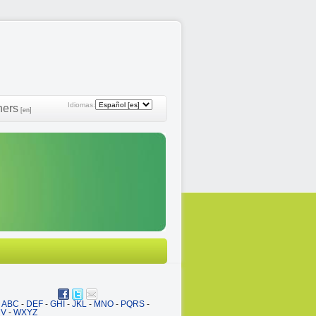
Idiomas:
ners
[en]
ABC
-
DEF
-
GHI
-
JKL
-
MNO
-
PQRS
-
UV
-
WXYZ