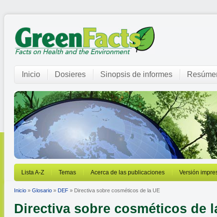
Inicio
Dosieres
Sinopsis de informes
Resúmen
Lista A-Z
Temas
Acerca de las publicaciones
Versión impre
Inicio
»
Glosario
»
DEF
» Directiva sobre cosméticos de la UE
Directiva sobre cosméticos de 