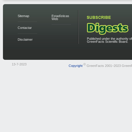
Sitemap
Estadísticas
Web
Contactar
Published under the authority of
Disclaimer
GreenFacts Scientific Board.
13-7-2023
©
Copyright
GreenFacts 2001–2023 Green