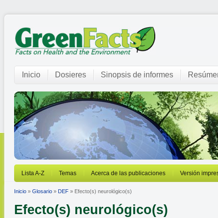
Inicio
Dosieres
Sinopsis de informes
Resúmen
Lista A-Z
Temas
Acerca de las publicaciones
Versión impre
Inicio
»
Glosario
»
DEF
» Efecto(s) neurológico(s)
Efecto(s) neurológico(s)