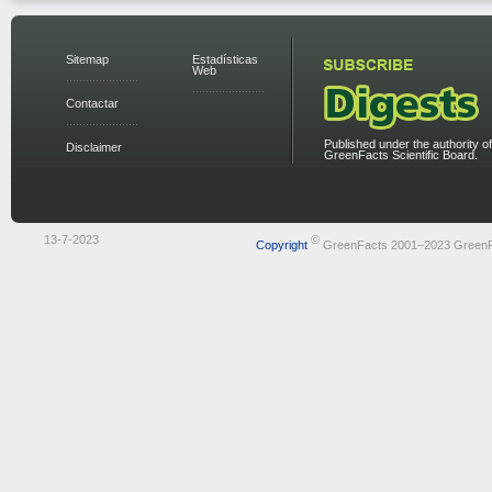
Sitemap
Estadísticas
Web
Contactar
Published under the authority of
Disclaimer
GreenFacts Scientific Board.
13-7-2023
©
Copyright
GreenFacts 2001–2023 Green