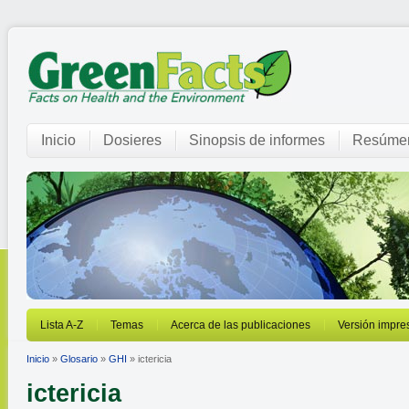
Inicio
Dosieres
Sinopsis de informes
Resúmen
Lista A-Z
Temas
Acerca de las publicaciones
Versión impre
Inicio
»
Glosario
»
GHI
» ictericia
ictericia