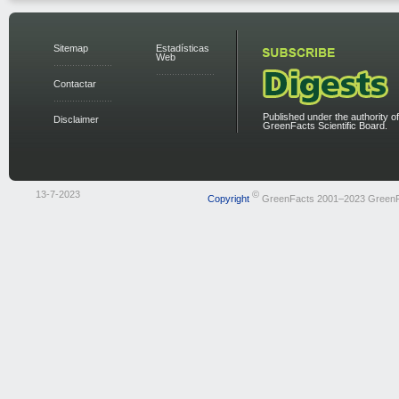
Sitemap
Estadísticas
Web
Contactar
Published under the authority of
Disclaimer
GreenFacts Scientific Board.
13-7-2023
©
Copyright
GreenFacts 2001–2023 Green