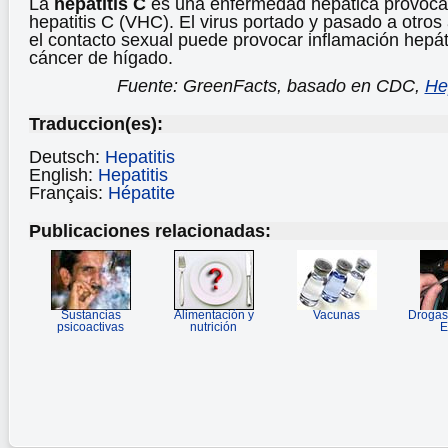
La
hepatitis C
es una enfermedad hepática provocada
hepatitis C (VHC). El virus portado y pasado a otros
el contacto sexual puede provocar inflamación hepátic
cáncer de hígado.
Fuente: GreenFacts, basado en CDC,
Hep
Traduccion(es):
Deutsch:
Hepatitis
English:
Hepatitis
Français:
Hépatite
Publicaciones relacionadas:
Sustancias
Alimentación y
Vacunas
Drogas
psicoactivas
nutrición
E