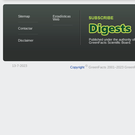
Sitemap
Estadísticas
Web
Contactar
Published under the authority of
Disclaimer
GreenFacts Scientific Board.
13-7-2023
©
Copyright
GreenFacts 2001–2023 Green