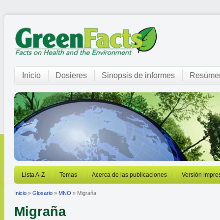
Inicio
Dosieres
Sinopsis de informes
Resúmen
Lista A-Z
Temas
Acerca de las publicaciones
Versión impre
Inicio
»
Glosario
»
MNO
» Migraña
Migraña