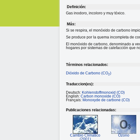
Definición:
Gas inodoro, incoloro y muy tóxico.
Más:
Si se respira, el monóxido de carbono impid
Se produce por la quema incompleta de comb
El monóxido de carbono, denominado a veces
hogares por sistemas de calefacción que 
Términos relacionados:
Dióxido de Carbono (CO
)
2
Traduccion(es):
Deutsch:
Kohlenstoffmonoxid (CO)
English:
Carbon monoxide (CO)
Français:
Monoxyde de carbone (CO)
Publicaciones relacionadas:
Cambio Climático
Ozono
(2001)