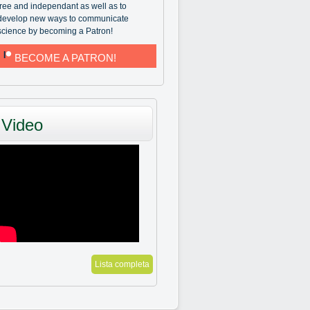
free and independant as well as to
develop new ways to communicate
science by becoming a Patron!
BECOME A PATRON!
Video
Lista completa