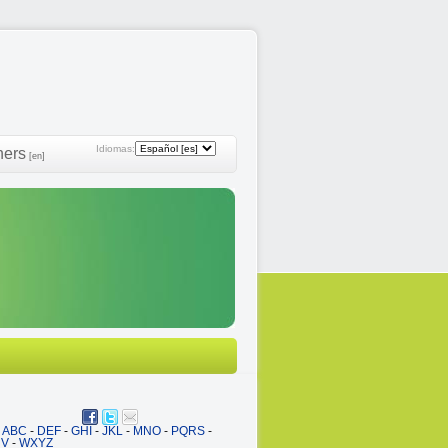
Idiomas:
ners
[en]
ABC
-
DEF
-
GHI
-
JKL
-
MNO
-
PQRS
-
UV
-
WXYZ