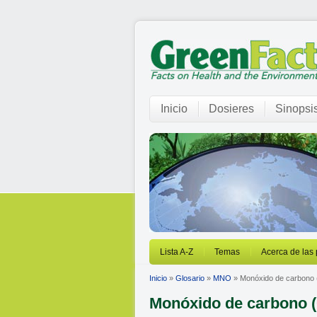
Inicio
Dosieres
Sinopsi
Lista A-Z
Temas
Acerca de las
Inicio
»
Glosario
»
MNO
» Monóxido de carbono
Monóxido de carbono 