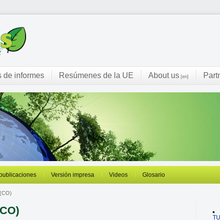
s de informes
Resúmenes de la UE
About us
Part
[en]
 publicaciones
Versión impresa
Videos
Glosario
 (CO)
(CO)
T