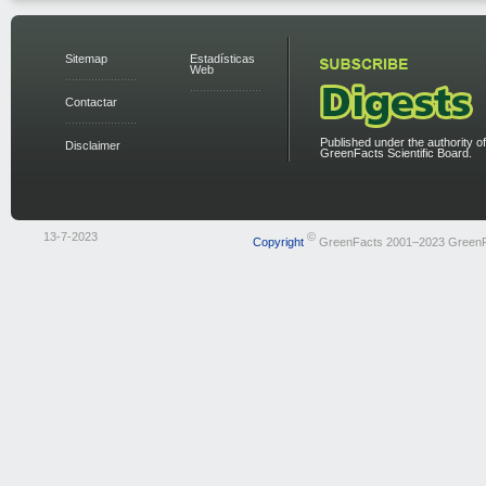
Sitemap
Estadísticas
Web
Contactar
Published under the authority of
Disclaimer
GreenFacts Scientific Board.
13-7-2023
©
Copyright
GreenFacts 2001–2023 Green