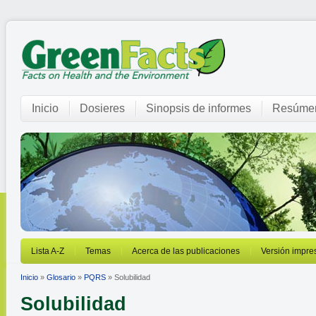
Inicio
Dosieres
Sinopsis de informes
Resúmen
Lista A-Z
Temas
Acerca de las publicaciones
Versión impre
Inicio
»
Glosario
»
PQRS
» Solubilidad
Solubilidad