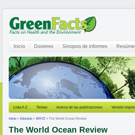
Inicio
Dosieres
Sinopsis de informes
Resúmen
Lista A-Z
Temas
Acerca de las publicaciones
Versión impre
Inicio
»
Glosario
»
WXYZ
» The World Ocean Review
The World Ocean Review