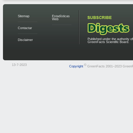
Sitemap
Estadísticas
Web
Contactar
Published under the authority of
Disclaimer
GreenFacts Scientific Board.
13-7-2023
©
Copyright
GreenFacts 2001–2023 Green