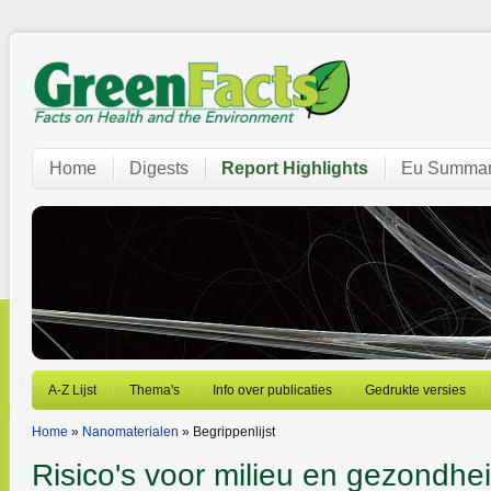
Home
Digests
Report Highlights
Eu Summar
A-Z Lijst
Thema's
Info over publicaties
Gedrukte versies
Home
»
Nanomaterialen
» Begrippenlijst
Risico's voor milieu en gezondhe