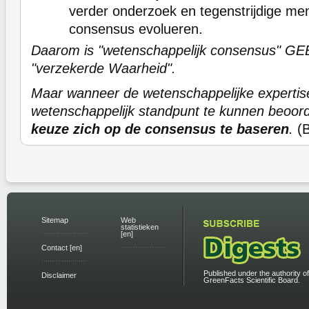
verder onderzoek en tegenstrijdige me
consensus evolueren.
Daarom is "wetenschappelijk consensus" G
"verzekerde Waarheid".
Maar wanneer de wetenschappelijke expertis
wetenschappelijk standpunt te kunnen beoor
keuze zich op de consensus te baseren
.
(B
Sitemap
Web
statistieken
[en]
Contact [en]
Published under the authority of
Disclaimer
GreenFacts Scientific Board.