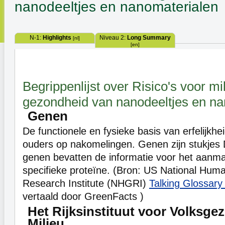
nanodeeltjes en nanomaterialen
N-1:
Highlights
Niveau 2:
Long Summary
[nl]
[en]
Begrippenlijst over Risico's voor mi
gezondheid van nanodeeltjes en na
Genen
De functionele en fysieke basis van erfelijkhe
ouders op nakomelingen. Genen zijn stukje
genen bevatten de informatie voor het aanm
specifieke proteïne. (Bron: US National H
Research Institute (NHGRI)
Talking Glossary
vertaald door GreenFacts )
Het Rijksinstituut voor Volksge
Milieu