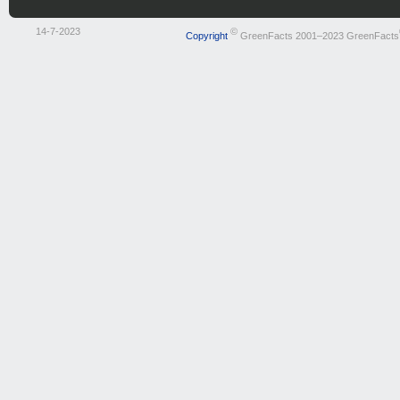
14-7-2023
©
Copyright
GreenFacts 2001–2023 GreenFacts