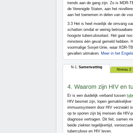
trends aan de gang zijn. Zo is MDR-T
de Verenigde Staten, aan het niveller
aan het toenemen in delen van de voo
3.3
Het is heel moeilijk de omvang v
schatten omdat er weinig betrouwbare
hoogste tuberculoselast. Het gaat no
minstens één geval gemeld hebben. He
voormalige Sovjet-Unie, waar XDR-TB 
gevallen uitmaken.
Meer in het Engel
N-1:
Samenvatting
Niveau 2:
4. Waarom zijn HIV en t
Er is een duidelijk verband tussen
tub
HIV besmet zijn, lopen gemakkelijker
immuunsysteem door HIV verzwakt is.
op te sporen zijn bij mensen die HIV-po
diagnose vertragen. Dit feit, samen m
beide ziekten tegelijkertijd, veroorzaa
tuberculose en HIV leven.