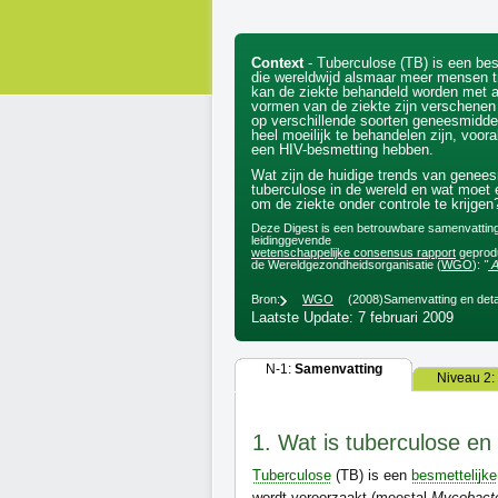
Context
- Tuberculose (TB) is een bes
die wereldwijd alsmaar meer mensen tr
kan de ziekte behandeld worden met an
vormen van de ziekte zijn verschenen 
op verschillende soorten geneesmidde
heel moeilijk te behandelen zijn, voora
een HIV-besmetting hebben.
Wat zijn de huidige trends van genees
tuberculose in de wereld en wat moet
om de ziekte onder controle te krijgen
Deze Digest is een betrouwbare samenvatting
leidinggevende
wetenschappelijke consensus rapport
geprodu
de Wereldgezondheidsorganisatie (
WGO
):
"
A
Bron:
WGO
(2008)
Samenvatting en deta
Laatste Update: 7 februari 2009
N-1:
Samenvatting
Niveau 2:
1. Wat is tuberculose e
Tuberculose
(TB) is een
besmettelijke
wordt veroorzaakt (meestal
Mycobacte