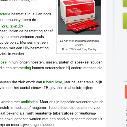
acterie
besmet zijn, zullen nooit
un immuunsysteem de
e
besmettelijke
 Maar, indien de besmetting actief
n symptomen vertonen zoals
TB kan met antibiotica behandeld
n op de borst. Mensen met een
worden.
genen met een
HIV
-besmetting,
Bron: TB Global Drug Facility
ziek te worden.
lose
in hun longen hoesten, niezen, praten of speeksel spugen,
 die een
besmetting
kunnen veroorzaken bij andere mensen die
 mensen dat ziek wordt van
tuberculose
, jaar na jaar stabiel blijft
olueert het aantal nieuwe TB-gevallen in absolute cijfers
d worden met
antibiotica
. Maar er zijn bepaalde varianten van de
rstelijnsmedicatie” reageren. Tuberculose die resistentie voor
taat bekend als
multiresistente tuberculose
of “
multidrug-
kan enkel genezen worden met een handvol geneesmiddelen uit
 zijn en meer bijwerkingen hebben.