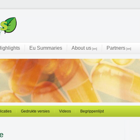
ighlights
Eu Summaries
About us
Partners
[en]
[en]
licaties
Gedrukte versies
Videos
Begrippenlijst
e