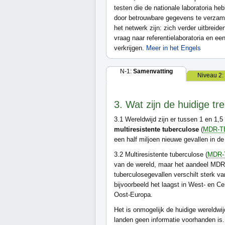
testen die de nationale laboratoria he
door betrouwbare gegevens te verzamel
het netwerk zijn: zich verder uitbrei
vraag naar referentielaboratoria en ee
verkrijgen.
Meer in het Engels
N-1:
Samenvatting
Niveau 2:
3. Wat zijn de huidige tr
3.1
Wereldwijd zijn er tussen 1 en 1,
multiresistente tuberculose
(
MDR-T
een half miljoen nieuwe gevallen in de
3.2
Multiresistente tuberculose (
MDR-
van de wereld, maar het aandeel MDR
tuberculosegevallen verschilt sterk van
bijvoorbeeld het laagst in West- en Ce
Oost-Europa.
Het is onmogelijk de huidige wereldwi
landen geen informatie voorhanden is