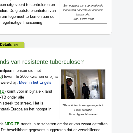
bben uitgevoerd te controleren en
Een netwerk van supranationale
en. De grootste prioriteiten van
laboratoria ondersteunt nationale
laboratoria.
den om tegemoet te komen aan de
Bron: Pierre Virot
n regelmatige financiering
Details
[en]
ends van resistente tuberculose?
5 miljoen mensen die met
B
) leven. In 2006 kwamen er bijna
 wereld bij.
Meer in het Engels
TB
) komt voor in bijna elk land
-TB onder alle
 streek tot streek. Het is
TB-patiënten in een gevangenis in
ntraal-Europa en het hoogst in
Tbilsi, Georgië.
Bron: Agnes Montanari
jde
MDR-TB
trends in te schatten omdat er van zwaar getroffen
. De beschikbare gegevens suggereren dat er verschillende