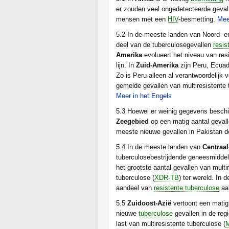
er zouden veel ongedetecteerde geva
mensen met een
HIV
-besmetting.
Mee
5.2
In de meeste landen van Noord- e
deel van de tuberculosegevallen
resis
Amerika
evolueert het niveau van res
lijn. In
Zuid-Amerika
zijn Peru, Ecuado
Zo is Peru alleen al verantwoordelijk 
gemelde gevallen van multiresistente 
Meer in het Engels
5.3
Hoewel er weinig gegevens beschik
Zeegebied
op een matig aantal gevall
meeste nieuwe gevallen in Pakistan 
5.4
In de meeste landen van
Centraa
tuberculosebestrijdende geneesmidde
het grootste aantal gevallen van multir
tuberculose (
XDR-TB
) ter wereld. In 
aandeel van
resistente tuberculose
aan
5.5
Zuidoost-Azië
vertoont een matig
nieuwe
tuberculose
gevallen in de regi
last van multiresistente tuberculose (