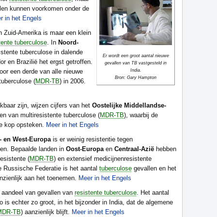
llen kunnen voorkomen onder de
r in het Engels
n Zuid-Amerika is maar een klein
tente tuberculose
. In
Noord-
istente tuberculose in dalende
Er wordt een groot aantal nieuwe
r en Brazilië het ergst getroffen.
gevallen van TB vastgesteld in
voor een derde van alle nieuwe
India.
Bron: Gary Hampton
tuberculose (
MDR-TB
) in 2006.
baar zijn, wijzen cijfers van het
Oostelijke Middellandse-
en van multiresistente tuberculose (
MDR-TB
), waarbij de
de kop opsteken.
Meer in het Engels
l- en West-Europa
is er weinig resistentie tegen
len. Bepaalde landen in
Oost-Europa
en
Centraal-Azië
hebben
esistente (
MDR-TB
) en extensief medicijnenresistente
de Russische Federatie is het aantal
tuberculose
gevallen en het
zienlijk aan het toenemen.
Meer in het Engels
 aandeel van gevallen van
resistente tuberculose
. Het aantal
o is echter zo groot, in het bijzonder in India, dat de algemene
MDR-TB
) aanzienlijk blijft.
Meer in het Engels