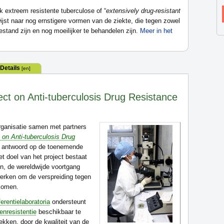
k extreem resistente tuberculose of “
extensively drug-resistant
jst naar nog ernstigere vormen van de ziekte, die tegen zowel
stand zijn en nog moeilijker te behandelen zijn.
Meer in het
Details
[en]
ject on Anti-tuberculosis Drug Resistance
rganisatie samen met partners
 on Anti-tuberculosis Drug
in antwoord op de toenemende
et doel van het project bestaat
n, de wereldwijde voortgang
werken om de verspreiding tegen
rkomen.
erentielaboratoria
ondersteunt
nresistentie
beschikbaar te
ekken, door de kwaliteit van de