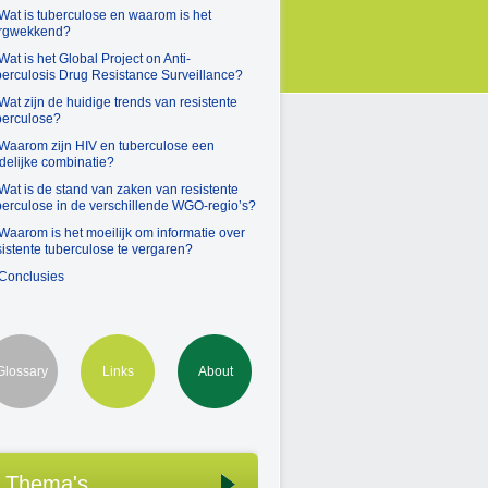
 Wat is tuberculose en waarom is het
rgwekkend?
 Wat is het Global Project on Anti-
berculosis Drug Resistance Surveillance?
 Wat zijn de huidige trends van resistente
berculose?
 Waarom zijn HIV en tuberculose een
delijke combinatie?
 Wat is de stand van zaken van resistente
berculose in de verschillende WGO-regio’s?
 Waarom is het moeilijk om informatie over
sistente tuberculose te vergaren?
 Conclusies
Glossary
Links
About
Thema's