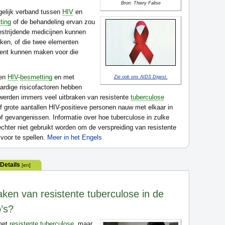
Bron: Thiery Falise
gelijk verband tussen
HIV
en
ting
of de behandeling ervan zou
estrijdende medicijnen kunnen
aken, of die twee elementen
tent kunnen maken voor die
een
HIV
-
besmetting
en met
Zie ook ons AIDS Digest.
aardige risicofactoren hebben
werden immers veel uitbraken van resistente
tuberculose
 grote aantallen HIV-positieve personen nauw met elkaar in
of gevangenissen. Informatie over hoe tuberculose in zulke
hter niet gebruikt worden om de verspreiding van resistente
voor te spellen.
Meer in het Engels
Details
[en]
aken van resistente tuberculose in de
’s?
et
resistente tuberculose
, maar