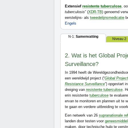
Extensief
resistente tuberculose
, oo
tuberculosis
” (
XDR-TB
) genoemd verwi
eerstelijns- als
tweedelijnsmedicatie
be
Engels
N-1:
Samenvatting
Niveau 2:
2. Wat is het Global Pro
Surveillance?
In 1994 heeft de Wereldgezondheidso
een wereldwijd project (“
Global Project
Resistance Surveillance
”) opgestart 
dreiging van
resistente tuberculose
. H
erin resistente
tuberculose
te evaluere
ervan te monitoren en plannen uit te 
te gaan en verdere uitbreiding te voo
Een netwerk van 26
supranationale ref
landen door testen voor
geneesmiddele
maken, door technische hulp te verstr