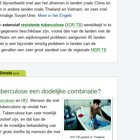
B bijvoorbeeld snel aan het afnemen in landen zoals China en
en in andere landen zoals Thailand en Vietnam, en zeer snel
rmalige Sovjet-Unie.
Meer in het Engels
an
extensief
resistente tuberculose
(
XDR-TB
) wereldwijd in te
 gegevens beschikbaar zijn, vooral dan van de landen met de
chtans om een wijdverspreid probleem aangezien 45 landen
t is een bijzonder ernstig probleem in landen van de
gevallen een zeer groot aandeel van de regionale
MDR-TB
s
Details
[en]
uberculose een dodelijke combinatie?
erculose
en
HIV
. Mensen die met
 tuberculose op omdat hun
 Tuberculose kan zeer moeilijk
sitief zijn, en dat kan de
et de moeilijke behandeling van
kt grote sterfte bij mensen die met
HIV-TB patiënt in Thailand.