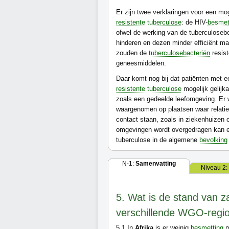
Er zijn twee verklaringen voor een mo
resistente tuberculose
: de HIV-
besmet
ofwel de werking van de tuberculoseb
hinderen en dezen minder efficiënt m
zouden de
tuberculosebacteriën
resis
geneesmiddelen.
Daar komt nog bij dat patiënten met 
resistente tuberculose
mogelijk gelijk
zoals een gedeelde leefomgeving. Er 
waargenomen op plaatsen waar relatief
contact staan, zoals in ziekenhuizen 
omgevingen wordt overgedragen kan ec
tuberculose in de algemene
bevolking
N-1:
Samenvatting
Niveau 2:
5. Wat is de stand van z
verschillende WGO-regio
5.1
In
Afrika
is er weinig
besmetting
m