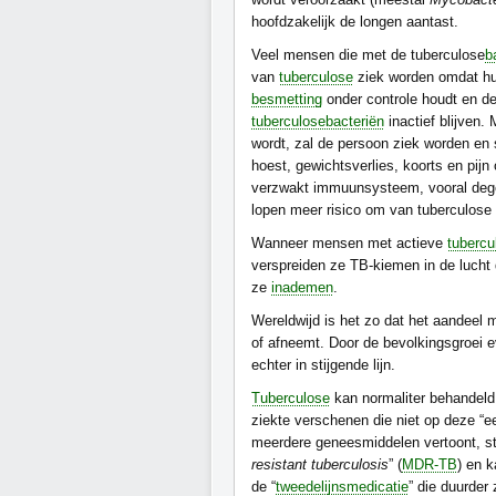
hoofdzakelijk de longen aantast.
Veel mensen die met de tuberculose
b
van
tuberculose
ziek worden omdat h
besmetting
onder controle houdt en d
tuberculosebacteriën
inactief blijven.
wordt, zal de persoon ziek worden e
hoest, gewichtsverlies, koorts en pij
verzwakt immuunsysteem, vooral de
lopen meer risico om van tuberculose 
Wanneer mensen met actieve
tubercu
verspreiden ze TB-kiemen in de lucht
ze
inademen
.
Wereldwijd is het zo dat het aandeel
of afneemt. Door de bevolkingsgroei ev
echter in stijgende lijn.
Tuberculose
kan normaliter behandel
ziekte verschenen die niet op deze “ee
meerdere geneesmiddelen vertoont, s
resistant tuberculosis
” (
MDR-TB
) en 
de “
tweedelijnsmedicatie
” die duurder