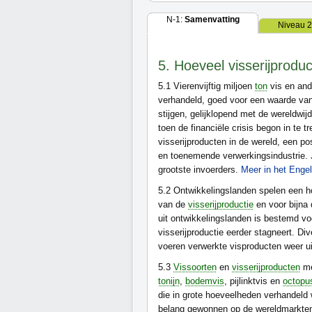
N-1:
Samenvatting
Niveau 2
5. Hoeveel visserijprod
5.1
Vierenvijftig miljoen
ton
vis en an
verhandeld, goed voor een waarde van
stijgen, gelijklopend met de wereldwijd
toen de financiële crisis begon in te 
visserijproducten in de wereld, een po
en toenemende verwerkingsindustrie. 
grootste invoerders.
Meer in het Enge
5.2
Ontwikkelingslanden spelen een ho
van de
visserijproductie
en voor bijna 
uit ontwikkelingslanden is bestemd v
visserijproductie eerder stagneert. Di
voeren verwerkte visproducten weer u
5.3
Vissoorten
en
visserijproducten
me
tonijn
,
bodemvis
, pijlinktvis en
octopu
die in grote hoeveelheden verhandeld w
belang gewonnen op de wereldmarkte