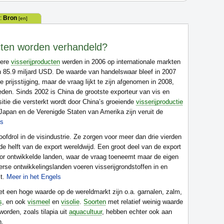
:
Bron
[en]
ucten worden verhandeld?
dere
visserijproducten
werden in 2006 op internationale markten
 85.9 miljard USD. De waarde van handelswaar bleef in 2007
e prijsstijging, maar de vraag lijkt te zijn afgenomen in 2008,
treden. Sinds 2002 is China de grootste exporteur van vis en
sitie die versterkt wordt door China’s groeiende
visserijproductie
Japan en de Verenigde Staten van Amerika zijn veruit de
ls
ofdrol in de visindustrie. Ze zorgen voor meer dan drie vierden
de helft van de export wereldwijd. Een groot deel van de export
oor ontwikkelde landen, waar de vraag toeneemt maar de eigen
verse ontwikkelingslanden voeren visserijgrondstoffen in en
it.
Meer in het Engels
t een hoge waarde op de wereldmarkt zijn o.a. garnalen, zalm,
s
, en ook
vismeel
en
visolie
.
Soorten
met relatief weinig waarde
orden, zoals tilapia uit
aquacultuur
, hebben echter ook aan
n.