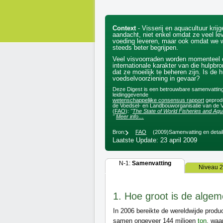
Context
- Visserij en aquacultuur krij
aandacht, niet enkel omdat ze veel l
voeding leveren, maar ook omdat we
steeds beter begrijpen.
Veel visvoorraden worden momenteel o
internationale karakter van die hulpbr
dat ze moeilijk te beheren zijn. Is de h
voedselvoorziening in gevaar?
Deze Digest is een betrouwbare samenvatting
leidinggevende
wetenschappelijke consensus rapport
geprodu
de Voedsel- en Landbouworganisatie van de V
(
FAO
):
"
The State of World Fisheries and Aquacul
"
Meer info…
Bron:
FAO
(2009)
Samenvatting en detai
Laatste Update: 23 april 2009
N-1:
Samenvatting
Niveau 2
1. Hoe groot is de algem
In 2006 bereikte de wereldwijde produc
samen ongeveer 144 miljoen
ton
, waa