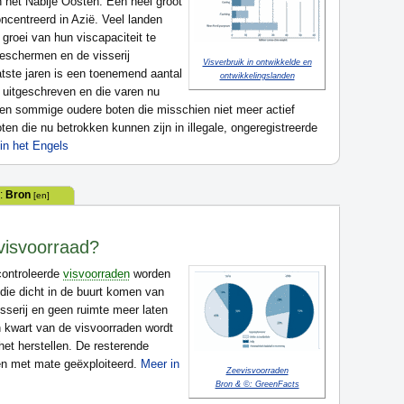
 en het Nabije Oosten. Een heel groot
oncentreerd in Azië. Veel landen
roei van hun viscapaciteit te
eschermen en de visserij
Visverbruik in ontwikkelde en
tste jaren is een toenemend aantal
ontwikkelingslanden
rs uitgeschreven en die varen nu
ren sommige oudere boten die misschien niet meer actief
en die nu betrokken kunnen zijn in illegale, ongeregistreerde
in het Engels
:
Bron
[en]
visvoorraad?
controleerde
visvoorraden
worden
 die dicht in de buurt komen van
sserij en geen ruimte meer laten
n kwart van de visvoorraden wordt
 het herstellen. De resterende
den met mate geëxploiteerd.
Meer in
Zeevisvoorraden
Bron & ©: GreenFacts