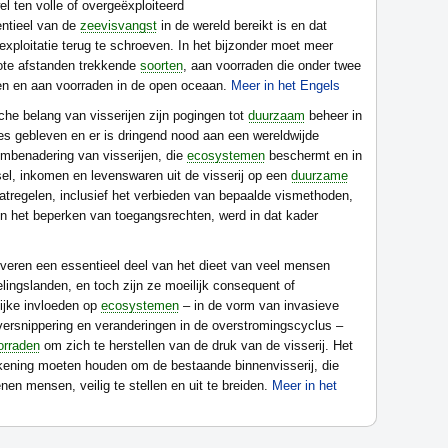
l ten volle of overgeëxploiteerd
entieel van de
zeevisvangst
in de wereld bereikt is en dat
xploitatie terug te schroeven. In het bijzonder moet meer
ote afstanden trekkende
soorten
, aan voorraden die onder twee
len en aan voorraden in de open oceaan.
Meer in het Engels
he belang van visserijen zijn pogingen tot
duurzaam
beheer in
es gebleven en er is dringend nood aan een wereldwijde
mbenadering van visserijen, die
ecosystemen
beschermt en in
dsel, inkomen en levenswaren uit de visserij op een
duurzame
atregelen, inclusief het verbieden van bepaalde vismethoden,
 het beperken van toegangsrechten, werd in dat kader
veren een essentieel deel van het dieet van veel mensen
kelingslanden, en toch zijn ze moeilijk consequent of
ijke invloeden op
ecosystemen
– in de vorm van invasieve
atversnippering en veranderingen in de overstromingscyclus –
orraden
om zich te herstellen van de druk van de visserij. Het
ekening moeten houden om de bestaande binnenvisserij, die
en mensen, veilig te stellen en uit te breiden.
Meer in het