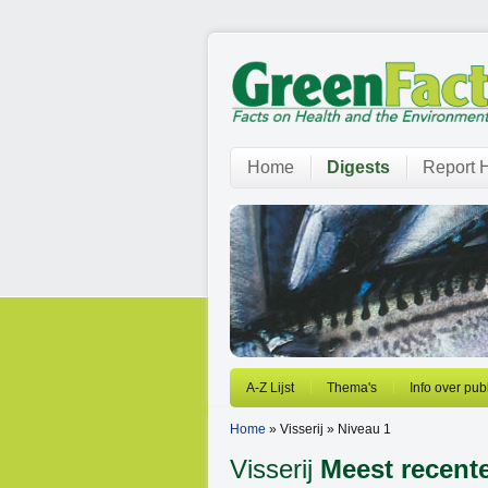
Home
Digests
Report H
A-Z Lijst
Thema's
Info over pub
Home
» Visserij » Niveau 1
Visserij
Meest recent