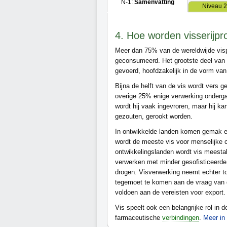
N-1:
Samenvatting
Niveau 2
4. Hoe worden visserij
Meer dan 75% van de wereldwijde vis
geconsumeerd. Het grootste deel van w
gevoerd, hoofdzakelijk in de vorm va
Bijna de helft van de vis wordt vers g
overige 25% enige verwerking onderga
wordt hij vaak ingevroren, maar hij ka
gezouten, gerookt worden.
In ontwikkelde landen komen gemak en 
wordt de meeste vis voor menselijke 
ontwikkelingslanden wordt vis meestal
verwerken met minder gesofisticeerde
drogen. Visverwerking neemt echter t
tegemoet te komen aan de vraag van d
voldoen aan de vereisten voor export.
Vis speelt ook een belangrijke rol in 
farmaceutische
verbindingen
.
Meer in