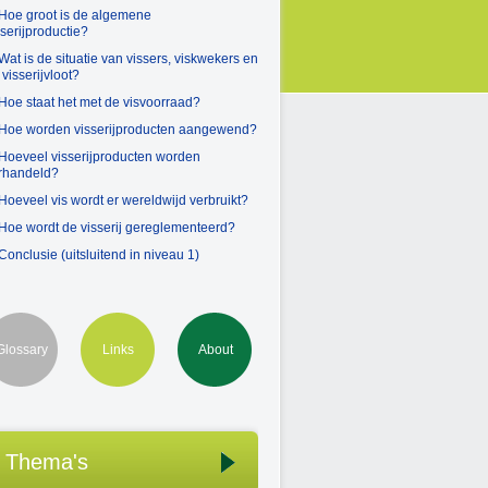
 Hoe groot is de algemene
sserijproductie?
 Wat is de situatie van vissers, viskwekers en
 visserijvloot?
 Hoe staat het met de visvoorraad?
 Hoe worden visserijproducten aangewend?
 Hoeveel visserijproducten worden
rhandeld?
 Hoeveel vis wordt er wereldwijd verbruikt?
 Hoe wordt de visserij gereglementeerd?
 Conclusie (uitsluitend in niveau 1)
Glossary
Links
About
Thema's