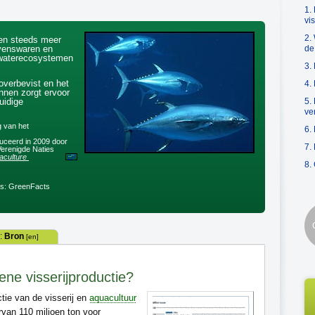
1.
vi
2.
gen steeds meer
evenswaren en
de
 waterecosystemen
3.
verbevist en het
4.
onnen zorgt ervoor
uidige
5.
ve
 van het
6.
ceerd in 2009 door
7.
erenigde Naties
ture 2008
8.
ls: GreenFacts
:
Bron
[en]
ene visserijproductie?
tie van de visserij en
aquacultuur
rvan 110 miljoen ton voor