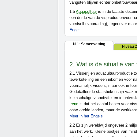
vangsten blijven echter onbetrouwbaar
1.5
Aquacultuur
is in de laatste dece
een derde van de visproductenvoorraad
voedselbevoorrading), tegenover maar 
Engels
N-1:
Samenvatting
Niveau 2
2. Wat is de situatie van
2.1
Visserij en aquacultuurproductie 
tewerkstelling en een inkomen voor na
voornamelijk vissers, maar ook in t
Gedetailleerde statistieken zijn vaak 
kleinschalige visactiviteiten in ontwi
trend
is dat het aantal banen voor viss
ontwikkelde landen, maar de werkkan
Meer in het Engels
2.2
Er zijn wereldwijd ongeveer 2 mil
aan het werk. Kleine bootjes van mind