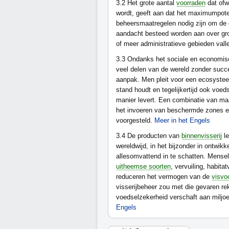
3.2
Het grote aantal
voorraden
dat ofwe
wordt, geeft aan dat het maximumpot
beheersmaatregelen nodig zijn om de e
aandacht besteed worden aan over gr
of meer administratieve gebieden val
3.3
Ondanks het sociale en economisc
veel delen van de wereld zonder succ
aanpak. Men pleit voor een ecosystee
stand houdt en tegelijkertijd ook voe
manier levert. Een combinatie van ma
het invoeren van beschermde zones en
voorgesteld.
Meer in het Engels
3.4
De producten van
binnenvisserij
le
wereldwijd, in het bijzonder in ontwik
allesomvattend in te schatten. Mensel
uitheemse soorten
, vervuiling, habit
reduceren het vermogen van de
visvo
visserijbeheer zou met die gevaren r
voedselzekerheid verschaft aan miljoen
Engels