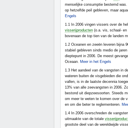
menselijke consumptie bestemd was
op hetzelfde peil gebleven, maar aqua
Engels
1.1
In 2006 vingen vissers over de he
visserijproducten
(o.a. vis, schaal- en
bovenaan de top tien van de landen m
1.2
Oceanen en zeeën leveren bijna 90
stabiel gebleven sinds medio de jaren
dieptepunt in 2006. De meest gevan
Oceaan.
Meer in het Engels
1.3
Het aandeel van de vangsten in de
wateren buiten de visgebieden die onde
vallen, is in de laatste decennia to
13% van alle zeevangsten in 2006. Z
bestond uit diepzeesoorten. Steeds 
om meer te weten te komen over de va
en om die beter te reglementeren.
Mee
1.4
In 2006 overschreden de vangste
uitmaakte van de totale
visserijproduc
grootste deel van de wereldwijde visse