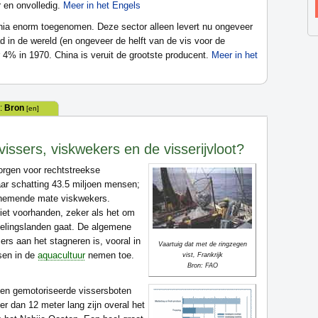
 en onvolledig.
Meer in het Engels
nnia enorm toegenomen. Deze sector alleen levert nu ongeveer
 in de wereld (en ongeveer de helft van de vis voor de
4% in 1970. China is veruit de grootste producent.
Meer in het
:
Bron
[en]
 vissers, viskwekers en de visserijvloot?
zorgen voor rechtstreekse
ar schatting 43.5 miljoen mensen;
oenemende mate viskwekers.
niet voorhanden, zeker als het om
kkelingslanden gaat. De algemene
ers aan het stagneren is, vooral in
Vaartuig dat met de ringzegen
sen in de
aquacultuur
nemen toe.
vist, Frankrijk
Bron: FAO
joen gemotoriseerde vissersboten
er dan 12 meter lang zijn overal het