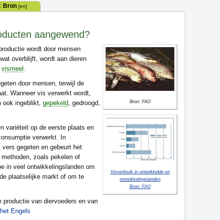
:
Bron
[en]
producten aangewend?
productie wordt door mensen
at overblijft, wordt aan dieren
n
vismeel
.
egeten door mensen, terwijl de
at. Wanneer vis verwerkt wordt,
n ook ingeblikt,
gepekeld
, gedroogd,
Bron: FAO
variëteit op de eerste plaats en
consumptie verwerkt. In
 vers gegeten en gebeurt het
 methoden, zoals pekelen of
oe in veel ontwikkelingslanden om
Visverbruik in ontwikkelde en
e plaatselijke markt of om te
ontwikkelingslanden
Bron: FAO
de productie van diervoeders en van
 het Engels