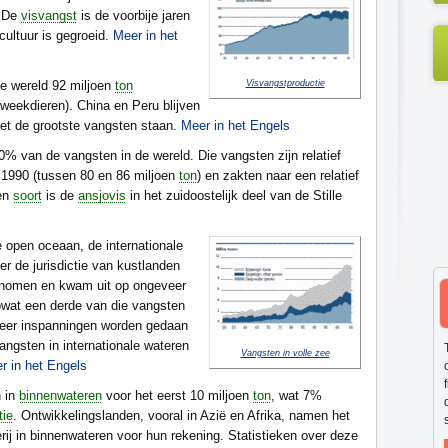
. De
visvangst
is de voorbije jaren
cultuur is gegroeid.
Meer in het
le wereld 92 miljoen
ton
Visvangstproductie
 weekdieren). China en Peru blijven
et de grootste vangsten staan.
Meer in het Engels
% van de vangsten in de wereld. Die vangsten zijn relatief
 1990 (tussen 80 en 86 miljoen
ton
) en zakten naar een relatief
gen
soort
is de
ansjovis
in het zuidoostelijk deel van de Stille
 open oceaan, de internationale
r de jurisdictie van kustlanden
egenomen en kwam uit op ongeveer
owat een derde van die vangsten
meer inspanningen worden gedaan
ngsten in internationale wateren
Vangsten in volle zee
r in het Engels
n in
binnenwateren
voor het eerst 10 miljoen
ton
, wat 7%
tie
. Ontwikkelingslanden, vooral in Azië en Afrika, namen het
rij in binnenwateren voor hun rekening. Statistieken over deze