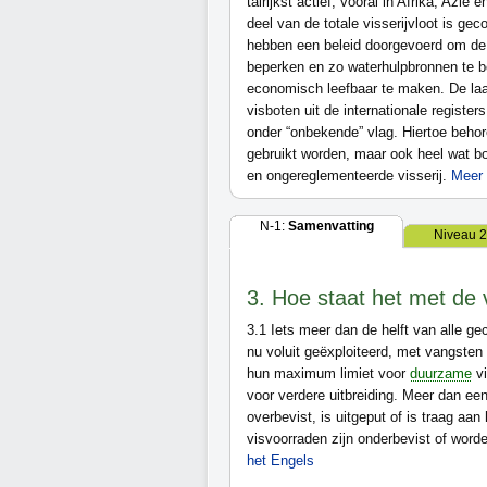
talrijkst actief, vooral in Afrika, Azië
deel van de totale visserijvloot is gec
hebben een beleid doorgevoerd om de g
beperken en zo waterhulpbronnen te b
economisch leefbaar te maken. De laa
visboten uit de internationale registe
onder “onbekende” vlag. Hiertoe beho
gebruikt worden, maar ook heel wat bot
en ongereglementeerde visserij.
Meer 
N-1:
Samenvatting
Niveau 2
3. Hoe staat het met de 
3.1
Iets meer dan de helft van alle ge
nu voluit geëxploiteerd, met vangsten
hun maximum limiet voor
duurzame
vi
voor verdere uitbreiding. Meer dan ee
overbevist, is uitgeput of is traag aan
visvoorraden zijn onderbevist of wor
het Engels