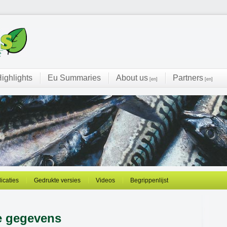
ighlights
Eu Summaries
About us
Partners
[en]
[en]
licaties
Gedrukte versies
Videos
Begrippenlijst
e gegevens