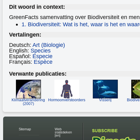
Dit woord in context:
GreenFacts samenvatting over Biodiversiteit
en mens
1. Biodiversiteit: Wat is het, waar is het en waa
Vertalingen:
Deutsch:
Art (Biologie)
English:
Species
Español:
Especie
Français:
Espèce
Verwante publicaties:
Klimaatverandering
Hormoonverstoorders
Visserij
Biodive
(2007)
Sitemap
Web
statistieken
[en]