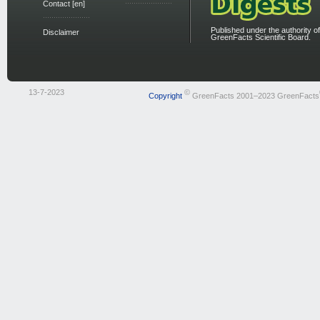
Contact [en]
Published under the authority of
Disclaimer
GreenFacts Scientific Board.
13-7-2023
©
Copyright
GreenFacts 2001–2023 GreenFacts