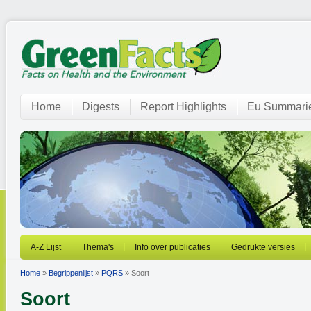
Home
Digests
Report Highlights
Eu Summari
A-Z Lijst
Thema's
Info over publicaties
Gedrukte versies
Home
»
Begrippenlijst
»
PQRS
» Soort
Soort