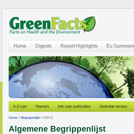
Home
Digests
Report Highlights
Eu Summari
A-Z Lijst
Thema's
Info over publicaties
Gedrukte versies
Home
»
Begrippenlijst
» WXYZ
Algemene Begrippenlijst