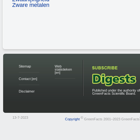
Zware metalen
Sitemap
Web
statistieken
[en]
Contact [en]
Published under the authority of
Disclaimer
GreenFacts Scientific Board.
13-7-2023
©
Copyright
GreenFacts 2001–2023 GreenFacts