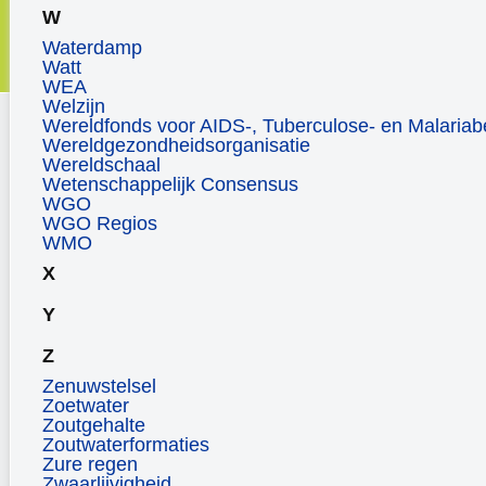
W
Waterdamp
Watt
WEA
Welzijn
Wereldfonds voor AIDS-, Tuberculose- en Malariabe
Wereldgezondheidsorganisatie
Wereldschaal
Wetenschappelijk Consensus
WGO
WGO Regios
WMO
X
Y
Z
Zenuwstelsel
Zoetwater
Zoutgehalte
Zoutwaterformaties
Zure regen
Zwaarlijvigheid