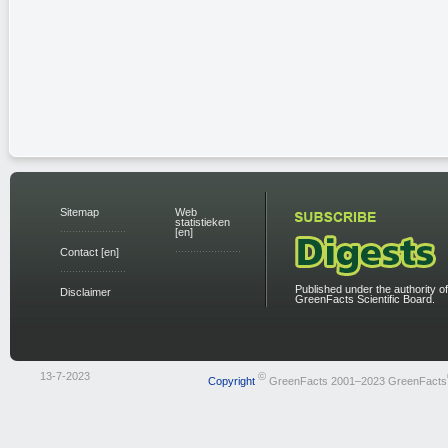
Sitemap
Web
statistieken
[en]
Contact [en]
Published under the authority of
Disclaimer
GreenFacts Scientific Board.
13-7-2023
©
Copyright
GreenFacts 2001–2023 GreenFacts