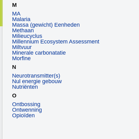
M
MA
Malaria
Massa (gewicht) Eenheden
Methaan
Milieucyclus
Millennium Ecosystem Assessment
Miltvuur
Minerale carbonatatie
Morfine
N
Neurotransmitter(s)
Nul energie gebouw
Nutriënten
O
Ontbossing
Ontwenning
Opioïden