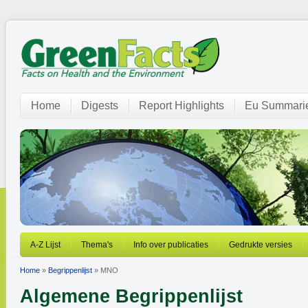
Home
Digests
Report Highlights
Eu Summari
A-Z Lijst
Thema's
Info over publicaties
Gedrukte versies
Home
»
Begrippenlijst
» MNO
Algemene Begrippenlijst