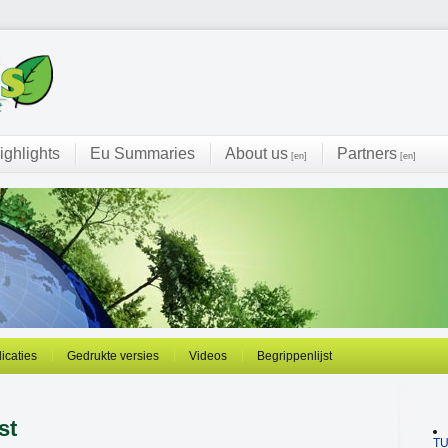
ighlights
Eu Summaries
About us
Partners
[en]
[en]
licaties
Gedrukte versies
Videos
Begrippenlijst
st
T