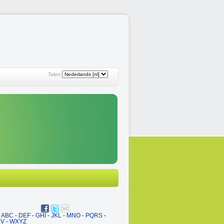
Talen:
ABC
-
DEF
-
GHI
-
JKL
-
MNO
-
PQRS
-
UV
-
WXYZ