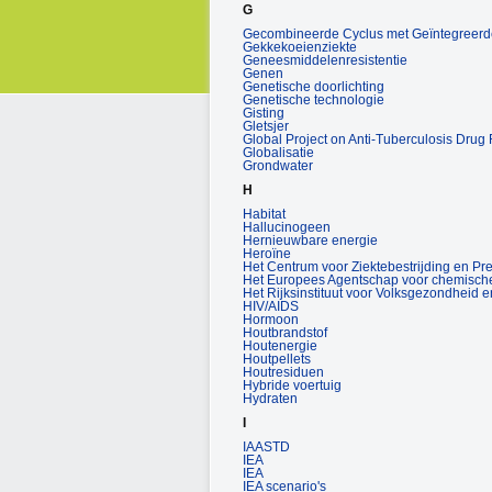
G
Gecombineerde Cyclus met Geïntegreerd
Gekkekoeienziekte
Geneesmiddelenresistentie
Genen
Genetische doorlichting
Genetische technologie
Gisting
Gletsjer
Global Project on Anti-Tuberculosis Drug
Globalisatie
Grondwater
H
Habitat
Hallucinogeen
Hernieuwbare energie
Heroïne
Het Centrum voor Ziektebestrijding en Pr
Het Europees Agentschap voor chemische
Het Rijksinstituut voor Volksgezondheid e
HIV/AIDS
Hormoon
Houtbrandstof
Houtenergie
Houtpellets
Houtresiduen
Hybride voertuig
Hydraten
I
IAASTD
IEA
IEA
IEA scenario's