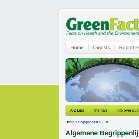
Home
Digests
Report H
A-Z Lijst
Thema's
Info over pub
Home
»
Begrippenlijst
» GHI
Algemene Begrippenlij