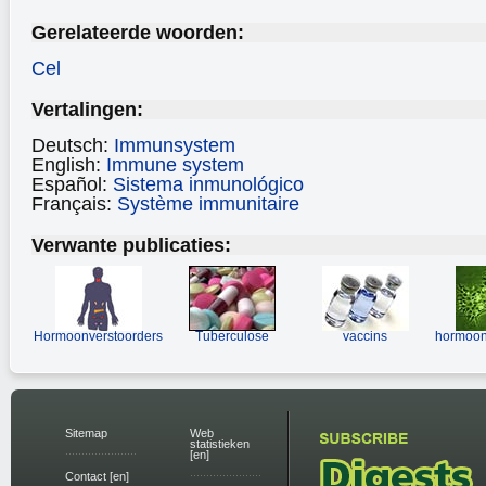
Gerelateerde woorden:
Cel
Vertalingen:
Deutsch:
Immunsystem
English:
Immune system
Español:
Sistema inmunológico
Français:
Système immunitaire
Verwante publicaties:
Hormoonverstoorders
Tuberculose
vaccins
hormoon
Sitemap
Web
statistieken
[en]
Contact [en]