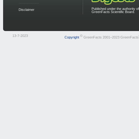
Published under the authority of
Disclaimer
GreenFacts Scientific Board.
13-7-2023
©
Copyright
GreenFacts 2001–2023 GreenFacts