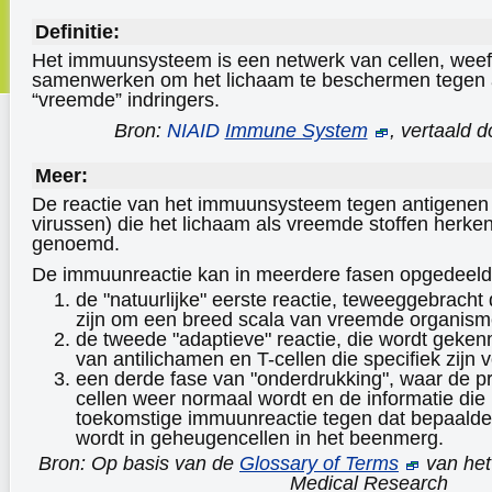
Definitie:
Het immuunsysteem is een netwerk van cellen, weef
samenwerken om het lichaam te beschermen tegen 
“vreemde” indringers.
Bron:
NIAID
Immune System
, vertaald 
Meer:
De reactie van het immuunsysteem tegen antigenen 
virussen) die het lichaam als vreemde stoffen herke
genoemd.
De immuunreactie kan in meerdere fasen opgedeeld
de "natuurlijke" eerste reactie, teweeggebracht d
zijn om een breed scala van vreemde organisme
de tweede "adaptieve" reactie, die wordt geke
van antilichamen en T-cellen die specifiek zijn 
een derde fase van "onderdrukking", waar de 
cellen weer normaal wordt en de informatie die 
toekomstige immuunreactie tegen dat bepaalde
wordt in geheugencellen in het beenmerg.
Bron: Op basis van de
Glossary of Terms
van het
Medical Research