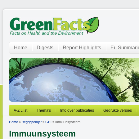
Home
Digests
Report Highlights
Eu Summari
A-Z Lijst
Thema's
Info over publicaties
Gedrukte versies
Home
»
Begrippenlijst
»
GHI
» Immuunsysteem
Immuunsysteem