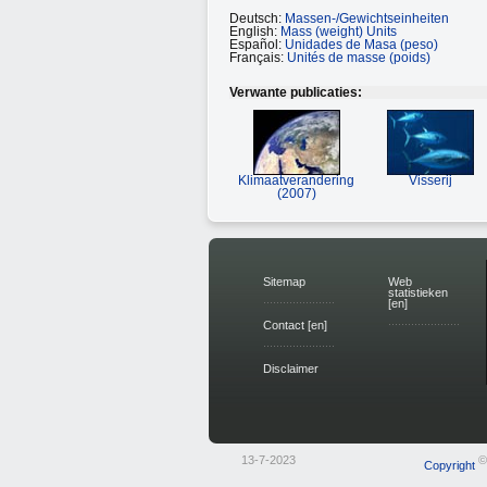
Deutsch:
Massen-/Gewichtseinheiten
English:
Mass (weight) Units
Español:
Unidades de Masa (peso)
Français:
Unités de masse (poids)
Verwante publicaties:
Klimaatverandering
Visserij
(2007)
Sitemap
Web
statistieken
[en]
Contact [en]
Disclaimer
13-7-2023
©
Copyright