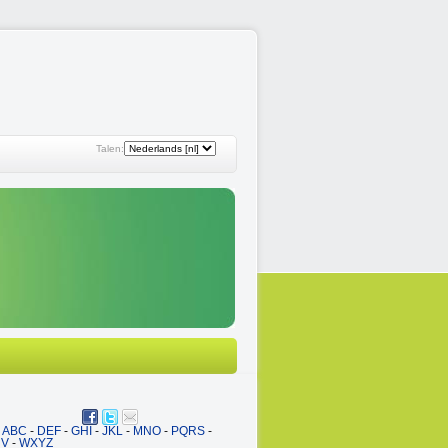
Talen:
ABC
-
DEF
-
GHI
-
JKL
-
MNO
-
PQRS
-
UV
-
WXYZ