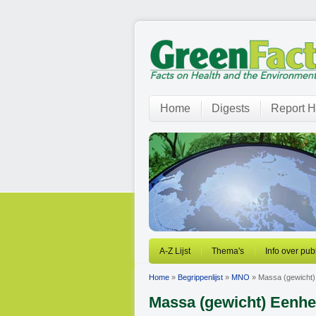
Home
Digests
Report H
A-Z Lijst
Thema's
Info over pub
Home
»
Begrippenlijst
»
MNO
» Massa (gewicht
Massa (gewicht) Eenh