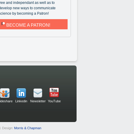
free and independant as well as to
develop new ways to communicate
science by becoming a Patron!
BECOME A PATRON!
lideshare
Linkedin
Newsletter
YouTube
. Design:
Morris & Chapman