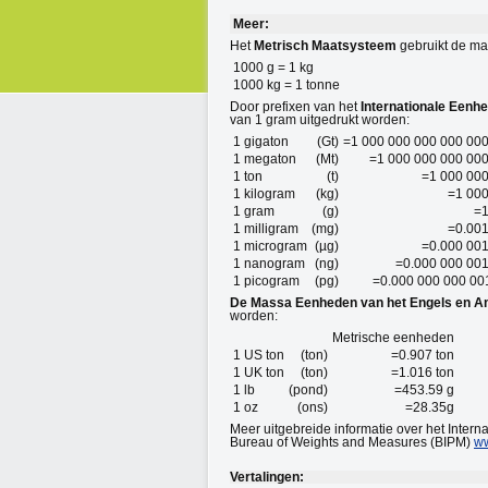
Meer:
Het
Metrisch Maatsysteem
gebruikt de mas
1000 g = 1 kg
1000 kg = 1 tonne
Door prefixen van het
Internationale Eenh
van 1 gram uitgedrukt worden:
1 gigaton
(Gt)
=1 000 000 000 000 000
1 megaton
(Mt)
=1 000 000 000 000
1 ton
(t)
=1 000 000
1 kilogram
(kg)
=1 000
1 gram
(g)
=1
1 milligram
(mg)
=0.001
1 microgram
(µg)
=0.000 001
1 nanogram
(ng)
=0.000 000 001
1 picogram
(pg)
=0.000 000 000 00
De Massa Eenheden van het Engels en 
worden:
Metrische eenheden
1 US ton
(ton)
=0.907 ton
1 UK ton
(ton)
=1.016 ton
1 lb
(pond)
=453.59 g
1 oz
(ons)
=28.35g
Meer uitgebreide informatie over het Intern
Bureau of Weights and Measures (BIPM)
ww
Vertalingen: