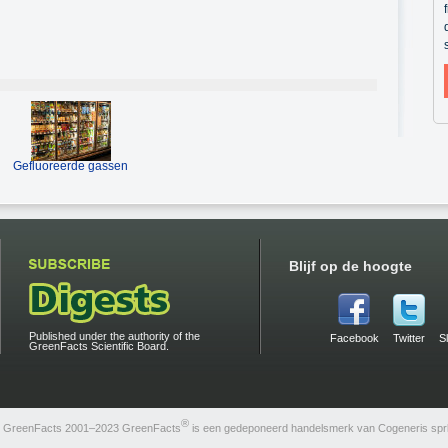
Gefluoreerde gassen
Blijf op de hoogte
Published under the authority of the
Facebook
Twitter
S
GreenFacts Scientific Board.
®
GreenFacts 2001–2023 GreenFacts
is een gedeponeerd handelsmerk van Cogeneris sprl