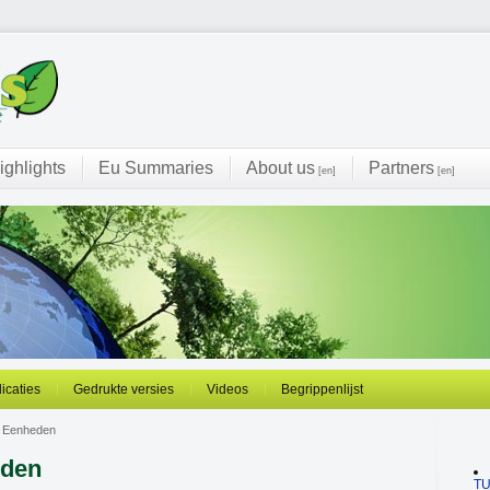
ighlights
Eu Summaries
About us
Partners
[en]
[en]
licaties
Gedrukte versies
Videos
Begrippenlijst
) Eenheden
eden
T