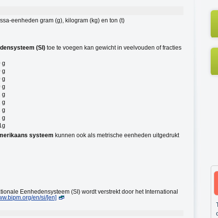
sa-eenheden gram (g), kilogram (kg) en ton (t)
edensysteem (SI)
toe te voegen kan gewicht in veelvouden of fracties
 g
 g
 g
 g
 g
 g
 g
 g
1g
Amerikaans systeem
kunnen ook als metrische eenheden uitgedrukt
ationale Eenhedensysteem (SI) wordt verstrekt door het International
w.bipm.org/en/si/[en]