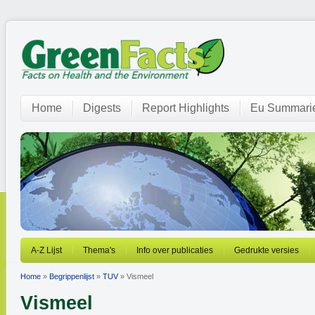
Home
Digests
Report Highlights
Eu Summari
A-Z Lijst
Thema's
Info over publicaties
Gedrukte versies
Home
»
Begrippenlijst
»
TUV
» Vismeel
Vismeel