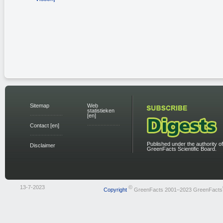
Sitemap
Web
statistieken
[en]
Contact [en]
Published under the authority of
Disclaimer
GreenFacts Scientific Board.
13-7-2023
©
Copyright
GreenFacts 2001–2023 GreenFacts