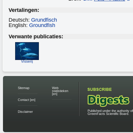
Vertalingen:
Deutsch:
Grundfisch
English:
Groundfish
Verwante publicaties:
Visserij
Sitemap
Web
statistieken
[en]
Contact [en]
Published under the authority of
Disclaimer
GreenFacts Scientific Board.