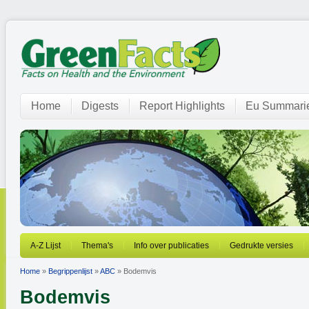
Home
Digests
Report Highlights
Eu Summari
A-Z Lijst
Thema's
Info over publicaties
Gedrukte versies
Home
»
Begrippenlijst
»
ABC
» Bodemvis
Bodemvis