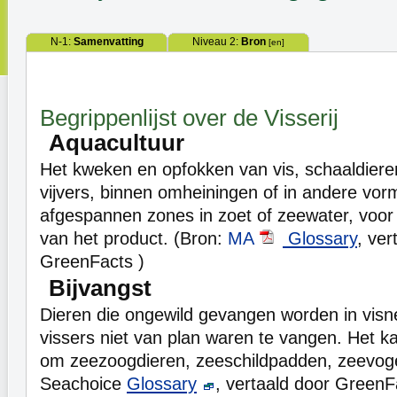
N-1:
Samenvatting
Niveau 2:
Bron
[en]
Begrippenlijst over de Visserij
Aquacultuur
Het kweken en opfokken van vis, schaaldieren
vijvers, binnen omheiningen of in andere vo
afgespannen zones in zoet of zeewater, voor
van het product. (Bron:
MA
Glossary
, ver
GreenFacts )
Bijvangst
Dieren die ongewild gevangen worden in visne
vissers niet van plan waren te vangen. Het ka
om zeezoogdieren, zeeschildpadden, zeevoge
Seachoice
Glossary
, vertaald door GreenF