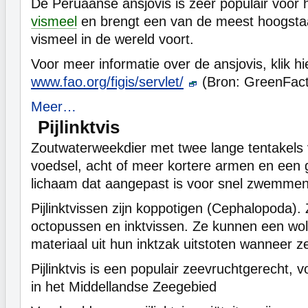
De Peruaanse ansjovis is zeer populair voor
vismeel
en brengt een van de meest hoogsta
vismeel in de wereld voort.
Voor meer informatie over de ansjovis, klik hi
www.fao.org/figis/servlet/
(Bron: GreenFact
Meer…
Pijlinktvis
Zoutwaterweekdier met twee lange tentakels
voedsel, acht of meer kortere armen en een 
lichaam dat aangepast is voor snel zwemmen
Pijlinktvissen zijn koppotigen (Cephalopoda).
octopussen en inktvissen. Ze kunnen een wolk
materiaal uit hun inktzak uitstoten wanneer 
Pijlinktvis is een populair zeevruchtgerecht, 
in het Middellandse Zeegebied