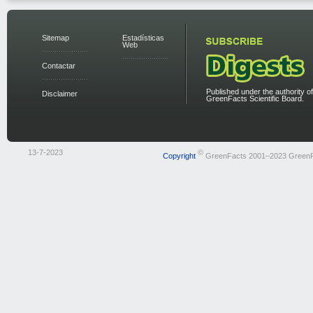
Sitemap
Estadísticas
Web
Contactar
Published under the authority of
Disclaimer
GreenFacts Scientific Board.
13-7-2023
©
Copyright
GreenFacts 2001–2023 Green