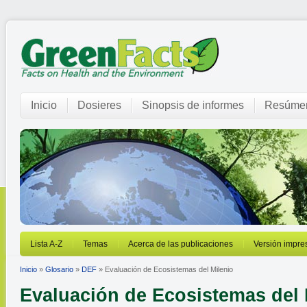
Inicio
Dosieres
Sinopsis de informes
Resúmen
Lista A-Z
Temas
Acerca de las publicaciones
Versión impre
Inicio
»
Glosario
»
DEF
» Evaluación de Ecosistemas del Milenio
Evaluación de Ecosistemas del 