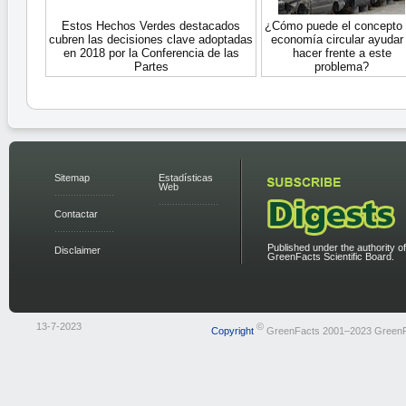
Estos Hechos Verdes destacados
¿Cómo puede el concepto
cubren las decisiones clave adoptadas
economía circular ayudar
en 2018 por la Conferencia de las
hacer frente a este
Partes
problema?
Sitemap
Estadísticas
Web
Contactar
Published under the authority of
Disclaimer
GreenFacts Scientific Board.
13-7-2023
©
Copyright
GreenFacts 2001–2023 Green