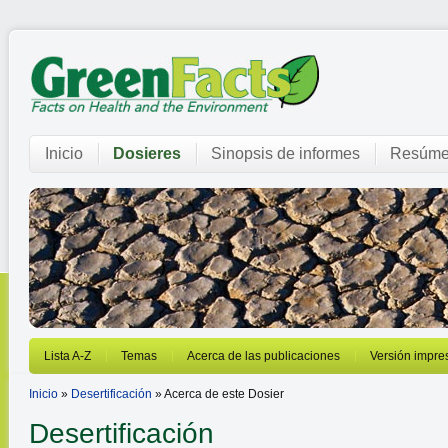
Inicio
Dosieres
Sinopsis de informes
Resúme
Lista A-Z
Temas
Acerca de las publicaciones
Versión impre
Inicio
»
Desertificación
» Acerca de este Dosier
Desertificación