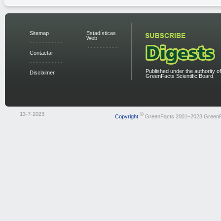
Sitemap
Estadísticas
Web
Contactar
Published under the authority of
Disclaimer
GreenFacts Scientific Board.
13-7-2023
©
Copyright
GreenFacts 2001–2023 Green