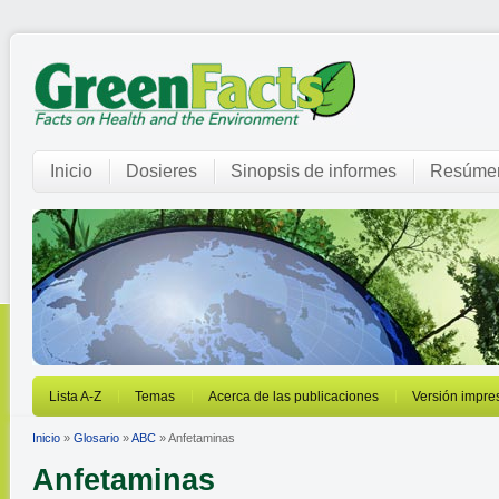
Inicio
Dosieres
Sinopsis de informes
Resúmen
Lista A-Z
Temas
Acerca de las publicaciones
Versión impre
Inicio
»
Glosario
»
ABC
» Anfetaminas
Anfetaminas